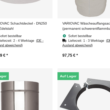
OVAC Schachtdeckel - DN250
VARIOVAC Wäscheauffangsac
delstahl
(permanent schwerentflammb
(B1) DN250 mm - MAXI
ofort bestellbar
Sofort bestellbar
ieferzeit:
2 - 4 Werktage
(DE -
Lieferzeit:
1 - 3 Werktage
(D
and abweichend)
Ausland abweichend)
69 €
*
97,75 €
*
ager
Auf Lager