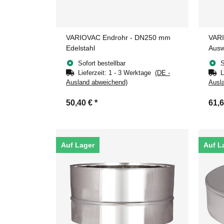
VARIOVAC Endrohr - DN250 mm
VARI
Edelstahl
Ausw
Sofort bestellbar
S
Lieferzeit:
1 - 3 Werktage
(DE -
L
Ausland abweichend)
Ausl
50,40 €
*
61,
Auf Lager
Auf L