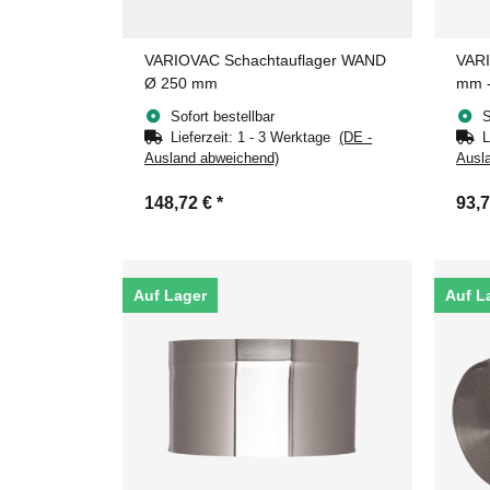
VARIOVAC Schachtauflager WAND
VARI
Ø 250 mm
mm -
Muff
Sofort bestellbar
S
Lieferzeit:
1 - 3 Werktage
(DE -
L
Ausland abweichend)
Ausl
148,72 €
*
93,
Auf Lager
Auf L