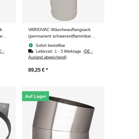
k
VARIOVAC Wäscheauffangsack
ar
(permanent schwerentflammbar
(B1) DN250 mm - REGULAR
Sofort bestellbar
E -
Lieferzeit:
1 - 3 Werktage
(DE -
Ausland abweichend)
89,25 €
*
Auf Lager