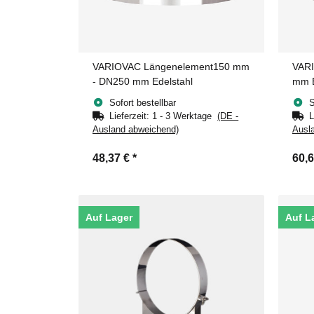
VARIOVAC Längenelement150 mm
VARI
- DN250 mm Edelstahl
mm E
Sofort bestellbar
S
Lieferzeit:
1 - 3 Werktage
(DE -
L
Ausland abweichend)
Ausl
48,37 €
*
60,
Auf Lager
Auf L