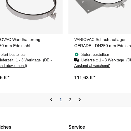
OVAC Wandhalterung -
VARIOVAC Schachtauflager
0 mm Edelstahl
GERADE - DN250 mm Edelsta
ofort bestellbar
Sofort bestellbar
ieferzeit:
1 - 3 Werktage
(DE -
Lieferzeit:
1 - 3 Werktage
(D
and abweichend)
Ausland abweichend)
36 €
*
111,63 €
*
1
2
iches
Service