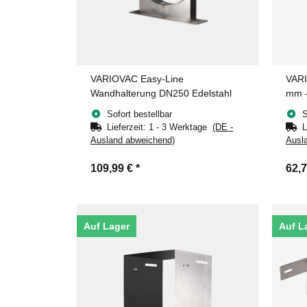
VARIOVAC Easy-Line
VARI
Wandhalterung DN250 Edelstahl
mm -
Sofort bestellbar
S
Lieferzeit:
1 - 3 Werktage
(DE -
L
Ausland abweichend)
Ausl
109,99 €
*
62,
Auf Lager
Auf L