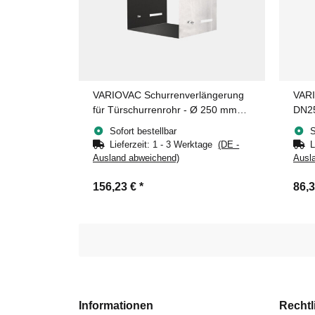
VARIOVAC Schurrenverlängerung
VARI
für Türschurrenrohr - Ø 250 mm
DN25
Edelstahl - quadratisch
Sofort bestellbar
S
Lieferzeit:
1 - 3 Werktage
(DE -
L
Ausland abweichend)
Ausl
156,23 €
*
86,
Informationen
Rechtl