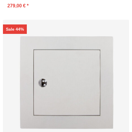
279,00 €
*
Sale 44%