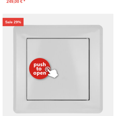
249,00 €
*
Sale 29%