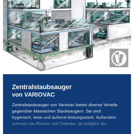
Zentralstaubsauger
von VARIOVAC
Zentralstaubsauger von Variovac bieten diverse Vorteile
Saugschlauch samt Rohr und Saugaufsatz getragen
gegenüber klassischen Staubsaugern. Sie sind
wer
hygenisch, leise und äußerst leistungsstark. Außerdem
Ent
schonen sie Rücken und Gelenke, da lediglich der
Zen