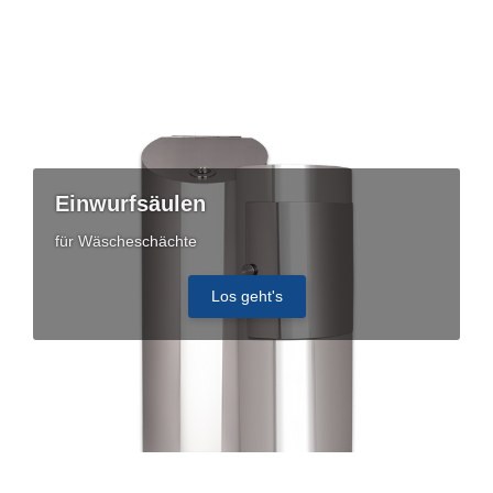
Einwurfsäulen
für Wäscheschächte
Los geht's