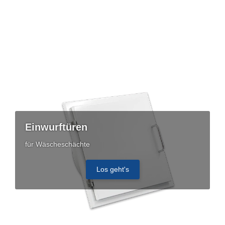
Einwurftüren
für Wäscheschächte
Los geht's