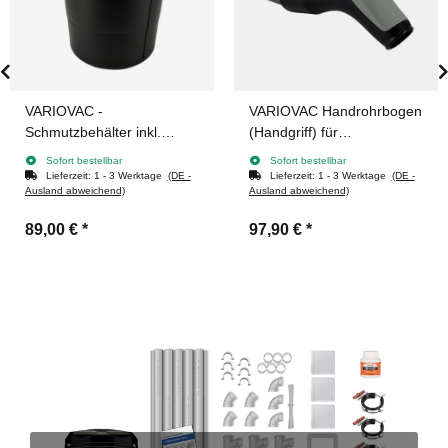
VARIOVAC -
VARIOVAC Handrohrbogen
Schmutzbehälter inkl.
(Handgriff) für
Dichtung - KUNSTSTOFF -
Saug-/Fernstartschlauch
Sofort bestellbar
Sofort bestellbar
Ausführung: LARGE
ON/OFF
Lieferzeit:
1 - 3 Werktage
(DE -
Lieferzeit:
1 - 3 Werktage
(DE -
Ausland abweichend)
Ausland abweichend)
89,00 €
*
97,90 €
*