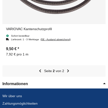
VARIOVAC Kantenschutzprofil
Sofort bestellbar
Lieferzeit:
1 - 3 Werktage
(DE - Ausland abweichend)
9,50 €
*
7,92 € pro 1 m
Seite
2
von 2
Informationen
Wir über uns
Zahlungsmöglichkeiten