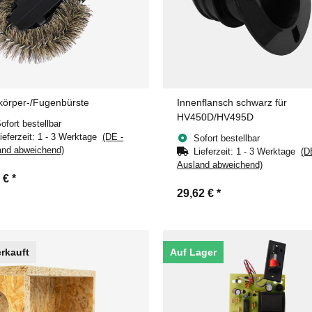
körper-/Fugenbürste
Innenflansch schwarz für
HV450D/HV495D
ofort bestellbar
ieferzeit:
1 - 3 Werktage
(DE -
Sofort bestellbar
and abweichend)
Lieferzeit:
1 - 3 Werktage
(D
Ausland abweichend)
4 €
*
29,62 €
*
rkauft
Auf Lager