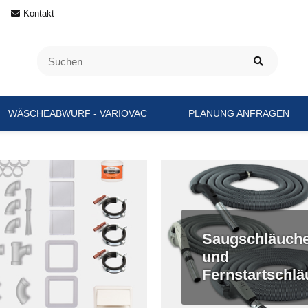
Kontakt
WÄSCHEABWURF - VARIOVAC
PLANUNG ANFRAGEN
Saugschläuch
und
Fernstartschl