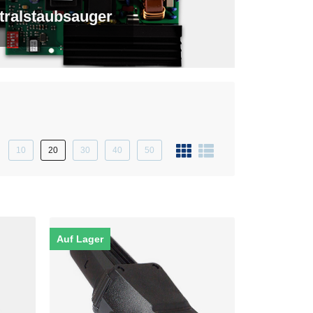
ntralstaubsauger
10
20
30
40
50
Auf Lager