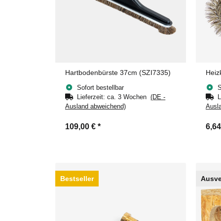
Hartbodenbürste 37cm (SZI7335)
Heiz
Sofort bestellbar
S
Lieferzeit:
ca. 3 Wochen
(DE -
L
Ausland abweichend)
Ausl
109,00 €
*
6,6
Bestseller
Ausve