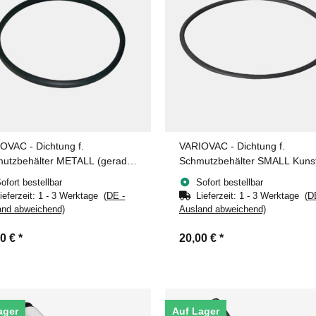
OVAC - Dichtung f.
VARIOVAC - Dichtung f.
utzbehälter METALL (gerade
Schmutzbehälter SMALL Kunst
e) groß
ofort bestellbar
Sofort bestellbar
ieferzeit:
1 - 3 Werktage
(DE -
Lieferzeit:
1 - 3 Werktage
(D
and abweichend)
Ausland abweichend)
50 €
*
20,00 €
*
ager
Auf Lager