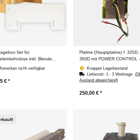
agebox-Set für
Platine (Hauptplatine) f. 325D,
eleinkehrdüse inkl. Blende
350D mit POWER CONTROL 
ß)
ohne LED
omentan nicht verfügbar
Knapper Lagerbestand
Lieferzeit:
1 - 3 Werktage
(D
Ausland abweichend)
95 €
*
250,00 €
*
rkauft