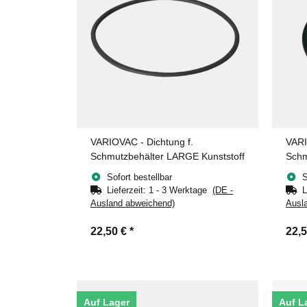
VARIOVAC - Dichtung f.
VARI
Schmutzbehälter LARGE Kunststoff
Schm
Kant
Sofort bestellbar
S
Lieferzeit:
1 - 3 Werktage
(DE -
L
Ausland abweichend)
Ausl
22,50 €
*
22,
Auf Lager
Auf L