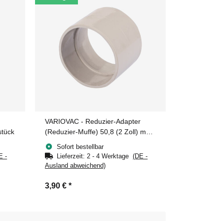
VARIOVAC - Reduzier-Adapter
stück
(Reduzier-Muffe) 50,8 (2 Zoll) mm
auf 50 mm (i/i)
Sofort bestellbar
E -
Lieferzeit:
2 - 4 Werktage
(DE -
Ausland abweichend)
3,90 €
*