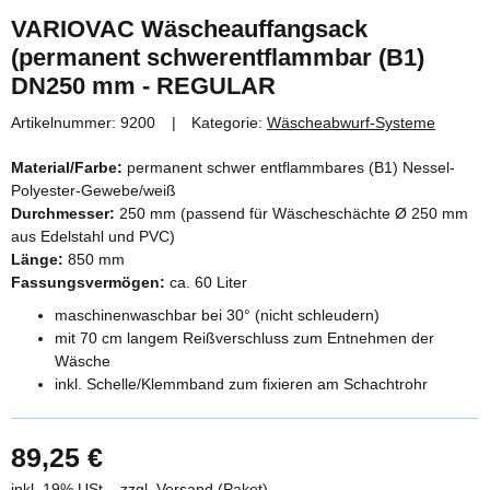
VARIOVAC Wäscheauffangsack
(permanent schwerentflammbar (B1)
DN250 mm - REGULAR
Artikelnummer:
9200
Kategorie:
Wäscheabwurf-Systeme
Material/Farbe:
permanent schwer entflammbares (B1) Nessel-
Polyester-Gewebe/weiß
Durchmesser:
250 mm (passend für Wäscheschächte Ø 250 mm
aus Edelstahl und PVC)
Länge:
850 mm
Fassungsvermögen:
ca. 60 Liter
maschinenwaschbar bei 30° (nicht schleudern)
mit 70 cm langem Reißverschluss zum Entnehmen der
Wäsche
inkl. Schelle/Klemmband zum fixieren am Schachtrohr
89,25 €
inkl. 19% USt. , zzgl.
Versand
(Paket)