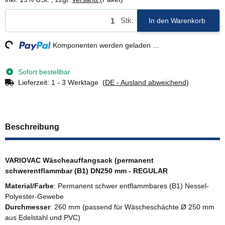
Stk.
In den Warenkorb
ng...
Komponenten werden geladen ...
Sofort bestellbar
Lieferzeit:
1 - 3 Werktage
(DE - Ausland abweichend)
Beschreibung
VARIOVAC Wäscheauffangsack (permanent
schwerentflammbar (B1) DN250 mm - REGULAR
Material/Farbe
: Permanent schwer entflammbares (B1) Nessel-
Polyester-Gewebe
Durchmesser
: 260 mm (passend für Wäscheschächte Ø 250 mm
aus Edelstahl und PVC)