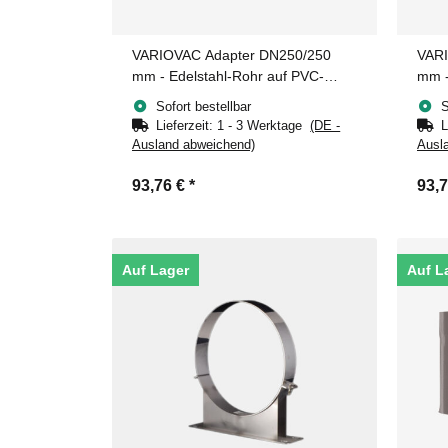
VARIOVAC Adapter DN250/250
VARI
mm - Edelstahl-Rohr auf PVC-
mm -
Muffe
Muff
Sofort bestellbar
S
Lieferzeit:
1 - 3 Werktage
(DE -
L
Ausland abweichend)
Ausl
93,76 €
*
93,
Auf Lager
Auf L