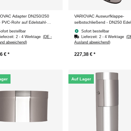
OVAC Adapter DN250/250
VARIOVAC Auswurfklappe-
 PVC-Rohr auf Edelstahl-
selbstschließend - DN250 Edel
e
ofort bestellbar
Sofort bestellbar
ieferzeit:
2 - 4 Werktage
(DE -
Lieferzeit:
2 - 4 Werktage
(D
and abweichend)
Ausland abweichend)
76 €
*
227,38 €
*
ager
Auf Lager