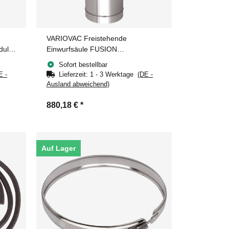
VARIOVAC Freistehende
l) -
Einwurfsäule FUSION
(Zwischenmodul) - DN250 mm
Sofort bestellbar
Edelstahl
E -
Lieferzeit:
1 - 3 Werktage
(DE -
Ausland abweichend)
880,18 €
*
Auf Lager