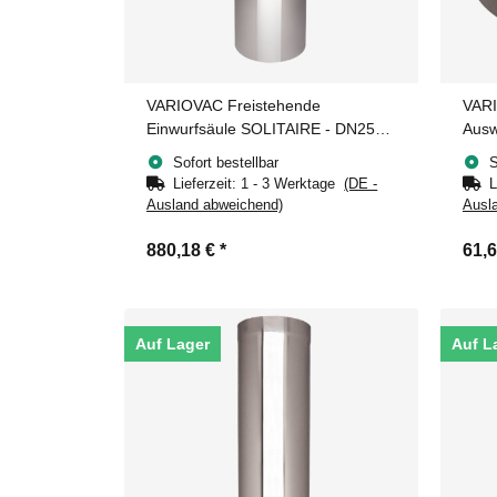
VARIOVAC Freistehende
VARI
Einwurfsäule SOLITAIRE - DN250
Ausw
mm Edelstahl
Sofort bestellbar
S
Lieferzeit:
1 - 3 Werktage
(DE -
L
Ausland abweichend)
Ausl
880,18 €
*
61,
Auf Lager
Auf L