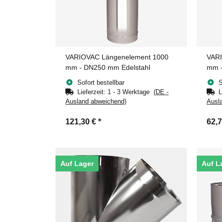
VARIOVAC Längenelement 1000
VARI
mm - DN250 mm Edelstahl
mm -
Sofort bestellbar
S
Lieferzeit:
1 - 3 Werktage
(DE -
L
Ausland abweichend)
Ausl
121,30 €
*
62,
Auf Lager
Auf L