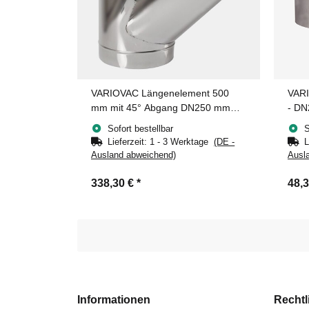
VARIOVAC Längenelement 500
VAR
mm mit 45° Abgang DN250 mm
- DN
Edelstahl
Sofort bestellbar
S
Lieferzeit:
1 - 3 Werktage
(DE -
L
Ausland abweichend)
Ausl
338,30 €
*
48,
Informationen
Rechtl