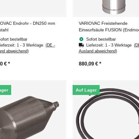
OVAC Endrohr - DN250 mm
VARIOVAC Freistehende
stahl
Einwurfsäule FUSION (Endmodu
DN250 mm Edelstahl
ofort bestellbar
Sofort bestellbar
ieferzeit:
1 - 3 Werktage
(DE -
Lieferzeit:
1 - 3 Werktage
(D
and abweichend)
Ausland abweichend)
40 €
*
880,09 €
*
ager
Auf Lager