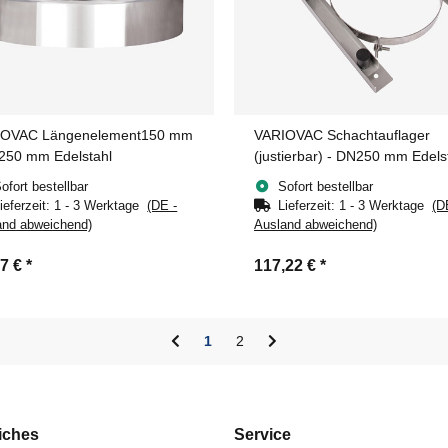
IOVAC Längenelement150 mm
VARIOVAC Schachtauflager
250 mm Edelstahl
(justierbar) - DN250 mm Edels
ofort bestellbar
Sofort bestellbar
ieferzeit:
1 - 3 Werktage
(DE -
Lieferzeit:
1 - 3 Werktage
(D
and abweichend)
Ausland abweichend)
37 €
*
117,22 €
*
1
2
iches
Service