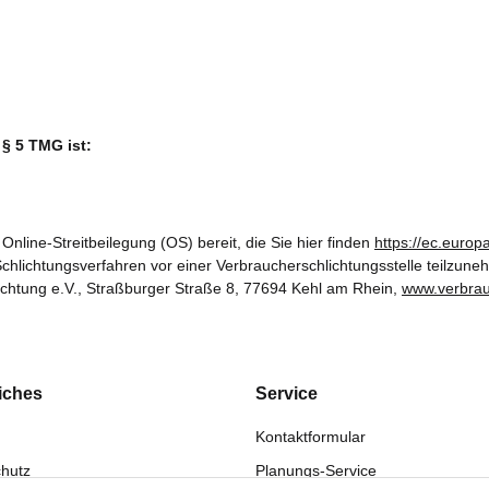
 § 5 TMG ist:
Online-Streitbeilegung (OS) bereit, die Sie hier finden
https://ec.euro
 Schlichtungsverfahren vor einer Verbraucherschlichtungsstelle teilzune
ichtung e.V., Straßburger Straße 8, 77694 Kehl am Rhein,
www.verbrau
iches
Service
Kontaktformular
hutz
Planungs-Service