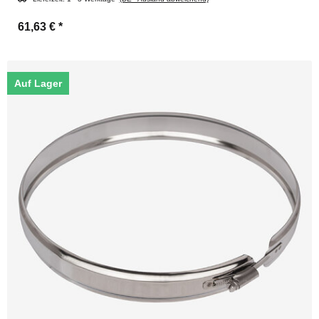
61,63 €
*
Auf Lager