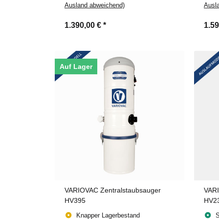
Ausland abweichend)
Ausl
1.390,00 €
*
1.5
Auf Lager
VARIOVAC Zentralstaubsauger
VARI
HV395
HV2
Knapper Lagerbestand
S