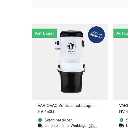
Auf Lager
Auf L
VARIOVAC Zentralstaubsauger -
VARI
HV 450D
HV 
Sofort bestellbar
S
Lieferzeit:
1 - 3 Werktage
(DE -
L