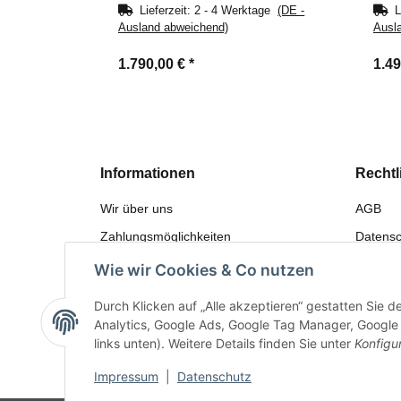
Lieferzeit:
2 - 4 Werktage
(DE -
L
Ausland abweichend)
Ausl
1.790,00 €
*
1.4
Informationen
Rechtl
Wir über uns
AGB
Zahlungsmöglichkeiten
Datensc
Versandinformationen
Widerru
Wie wir Cookies & Co nutzen
Sitemap
Gewährl
Durch Klicken auf „Alle akzeptieren“ gestatten Sie 
Bewerten
Impres
Analytics, Google Ads, Google Tag Manager, Google F
links unten). Weitere Details finden Sie unter
Konfigu
Impressum
|
Datenschutz