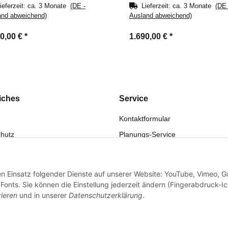
ieferzeit:
ca. 3 Monate
(DE -
Lieferzeit:
ca. 3 Monate
(DE 
and abweichend)
Ausland abweichend)
90,00 €
*
1.690,00 €
*
iches
Service
Kontaktformular
hutz
Planungs-Service
fsrecht
Montage-Service
eistung
Reparatur-Service
den Einsatz folgender Dienste auf unserer Website: YouTube, Vimeo, G
sum
Retouren-Service
onts. Sie können die Einstellung jederzeit ändern (Fingerabdruck-I
rieren
und in unserer
Datenschutzerklärung
.