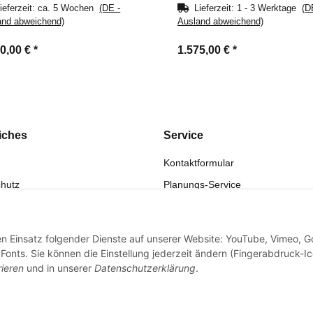
ieferzeit:
ca. 5 Wochen
(DE -
Lieferzeit:
1 - 3 Werktage
(D
and abweichend)
Ausland abweichend)
50,00 €
*
1.575,00 €
*
iches
Service
Kontaktformular
hutz
Planungs-Service
fsrecht
Montage-Service
eistung
Reparatur-Service
den Einsatz folgender Dienste auf unserer Website: YouTube, Vimeo, G
sum
Retouren-Service
onts. Sie können die Einstellung jederzeit ändern (Fingerabdruck-I
rieren
und in unserer
Datenschutzerklärung
.