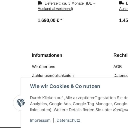
Lieferzeit:
ca. 3 Monate
(DE -
L
Ausland abweichend)
Ausl
1.690,00 €
*
1.4
Informationen
Rechtl
Wir über uns
AGB
Zahlungsmöglichkeiten
Datensc
Versandinformationen
Widerru
Wie wir Cookies & Co nutzen
Sitemap
Gewährl
Durch Klicken auf „Alle akzeptieren“ gestatten Sie 
Bewerten
Impres
Analytics, Google Ads, Google Tag Manager, Google F
links unten). Weitere Details finden Sie unter
Konfigu
Impressum
|
Datenschutz