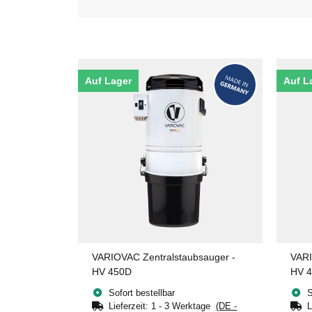
Auf Lager
Auf L
VARIOVAC Zentralstaubsauger -
VARI
HV 450D
HV 
Sofort bestellbar
S
Lieferzeit:
1 - 3 Werktage
(DE -
L