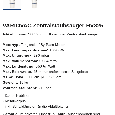
VARIOVAC Zentralstaubsauger HV325
Artikelnummer:
500325
Kategorie:
Zentralstaubsauger
Motortyp:
Tangential / By-Pass-Motor
Max. Leistungsaufnahme:
1.720 Watt
Max. Unterdruck:
290 mbar
Max. Volumenstrom:
0,054 m³/s
Max. Luftleistung:
560 Air Watt
Max. Reichweite:
45 m zur entferntesten Saugdose
Maße:
Höhe = 106 cm, Ø = 32,5 cm
Gewicht:
18 kg
Volumen Staubtopf:
21 Liter
- Dauer-Hubfilter
- Metallkorpus
- inkl. Schalldämpfer für die Abluftleitung
Garantie:
im privaten Einsatz:
5 Jahre
(ausgenommen sind