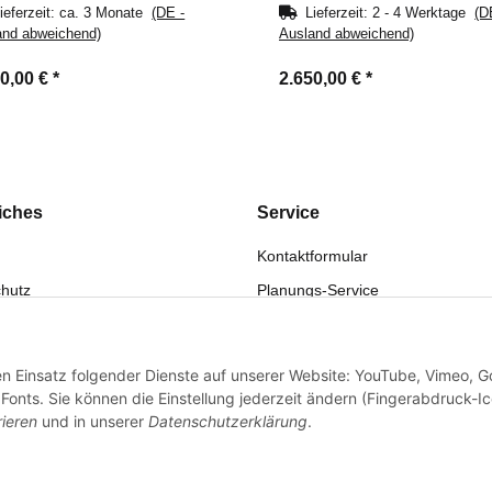
ieferzeit:
ca. 3 Monate
(DE -
Lieferzeit:
2 - 4 Werktage
(D
and abweichend)
Ausland abweichend)
90,00 €
*
2.650,00 €
*
iches
Service
Kontaktformular
hutz
Planungs-Service
fsrecht
Montage-Service
eistung
Reparatur-Service
den Einsatz folgender Dienste auf unserer Website: YouTube, Vimeo, G
sum
Retouren-Service
onts. Sie können die Einstellung jederzeit ändern (Fingerabdruck-I
rieren
und in unserer
Datenschutzerklärung
.