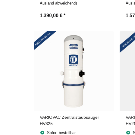
Ausland abweichend)
Ausl
1.390,00 €
*
1.5
VARIOVAC Zentralstaubsauger
VARI
HV325
HV2
Sofort bestellbar
S