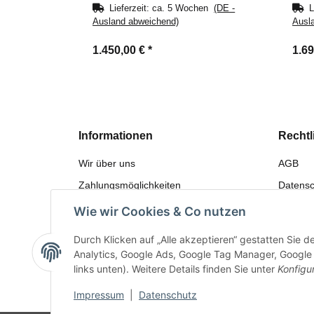
Lieferzeit:
ca. 5 Wochen
(DE -
L
Ausland abweichend)
Ausl
1.450,00 €
*
1.6
Informationen
Rechtl
Wir über uns
AGB
Zahlungsmöglichkeiten
Datensc
Versandinformationen
Widerru
Wie wir Cookies & Co nutzen
Sitemap
Gewährl
Durch Klicken auf „Alle akzeptieren“ gestatten Sie 
Bewerten
Impres
Analytics, Google Ads, Google Tag Manager, Google F
links unten). Weitere Details finden Sie unter
Konfigu
Impressum
|
Datenschutz