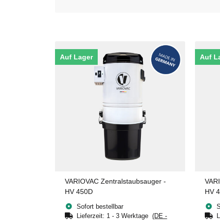
Auf Lager
Auf L
VARIOVAC Zentralstaubsauger -
VARI
HV 450D
HV 
Sofort bestellbar
S
Lieferzeit:
1 - 3 Werktage
(DE -
L