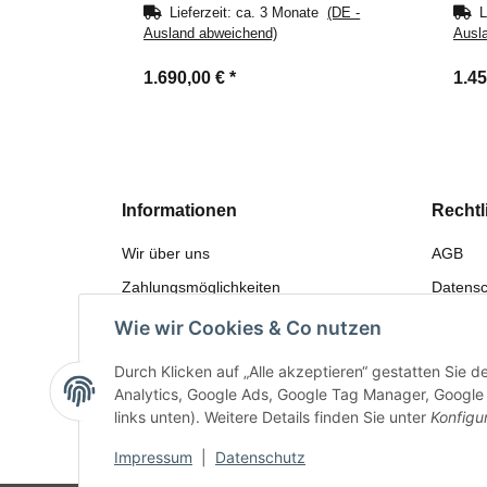
Lieferzeit:
ca. 3 Monate
(DE -
L
Ausland abweichend)
Ausl
1.690,00 €
*
1.4
Informationen
Rechtl
Wir über uns
AGB
Zahlungsmöglichkeiten
Datensc
Versandinformationen
Widerru
Wie wir Cookies & Co nutzen
Sitemap
Gewährl
Durch Klicken auf „Alle akzeptieren“ gestatten Sie 
Bewerten
Impres
Analytics, Google Ads, Google Tag Manager, Google F
links unten). Weitere Details finden Sie unter
Konfigu
Impressum
|
Datenschutz