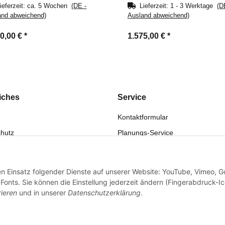
ieferzeit:
ca. 5 Wochen
(DE -
Lieferzeit:
1 - 3 Werktage
(D
and abweichend)
Ausland abweichend)
50,00 €
*
1.575,00 €
*
iches
Service
Kontaktformular
hutz
Planungs-Service
fsrecht
Montage-Service
eistung
Reparatur-Service
den Einsatz folgender Dienste auf unserer Website: YouTube, Vimeo, G
sum
Retouren-Service
onts. Sie können die Einstellung jederzeit ändern (Fingerabdruck-I
rieren
und in unserer
Datenschutzerklärung
.