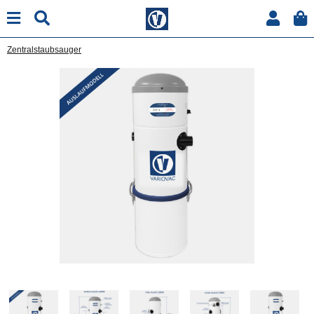
Zentralstaubsauger