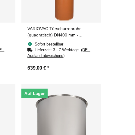
VARIOVAC Türschurrenrohr
(quadratisch) DN400 mm -
450x450 mm PVC
Sofort bestellbar
E -
Lieferzeit:
3 - 7 Werktage
(DE -
Ausland abweichend)
639,00 €
*
Auf Lager