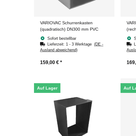
VARIOVAC Schurrenkasten
VARI
(quadratisch) DN300 mm PVC
(rec
Sofort bestellbar
S
Lieferzeit:
1 - 3 Werktage
(DE -
L
Ausland abweichend)
Ausl
159,00 €
*
169
Auf Lager
Auf L