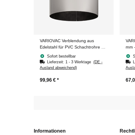
VARIOVAC Verblendung aus
VARI
Edelstahl für PVC Schachtrohre Ø
mm -
300 mm
Sofort bestellbar
S
Lieferzeit:
1 - 3 Werktage
(DE -
L
Ausland abweichend)
Ausl
99,96 €
*
67,
Informationen
Rechtl