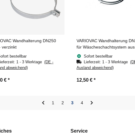
OVAC Wandhalterung DN250
VARIOVAC Wandhalterung DN
 verzinkt
für Wäscheschachtsystem aus
Kunststoff
ofort bestellbar
Sofort bestellbar
ieferzeit:
1 - 3 Werktage
(DE -
Lieferzeit:
1 - 3 Werktage
(D
and abweichend)
Ausland abweichend)
00 €
*
12,50 €
*
1
2
3
4
iches
Service