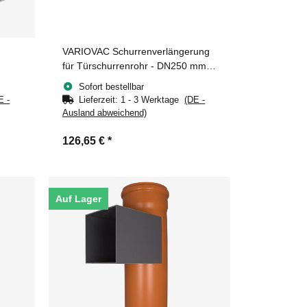
VARIOVAC Schurrenverlängerung
für Türschurrenrohr - DN250 mm -
PVC - quadratisch
Sofort bestellbar
E -
Lieferzeit:
1 - 3 Werktage
(DE -
Ausland abweichend)
126,65 €
*
Auf Lager