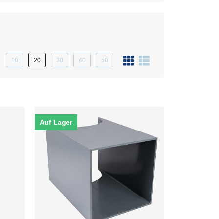
10
20
30
40
50
Auf Lager