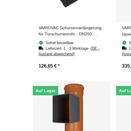
VARIOVAC Schurrenverlängerung
VARI
für Türschurrenrohr - DN250,
(qua
DN300 mm - PVC - rechteckig
Sofort bestellbar
S
Lieferzeit:
1 - 3 Werktage
(DE -
L
Ausland abweichend)
Ausl
126,65 €
*
335
Auf Lager
Auf L