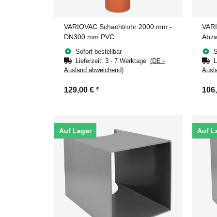
VARIOVAC Schachtrohr 2000 mm -
VARI
DN300 mm PVC
Abzw
Sofort bestellbar
S
Lieferzeit:
3 - 7 Werktage
(DE -
L
Ausland abweichend)
Ausl
129,00 €
*
106
Auf Lager
Auf L