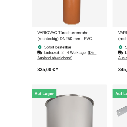
VARIOVAC Türschurrenrohr
VARI
(rechteckig) DN250 mm - PVC-
(rec
Tiefe 180 mm
180
Sofort bestellbar
S
Lieferzeit:
2 - 4 Werktage
(DE -
L
Ausland abweichend)
Ausl
335,00 €
*
345
Auf Lager
Auf L