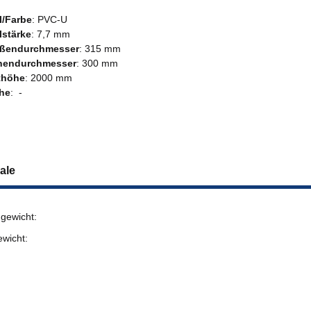
l/Farbe
: PVC-U
lstärke
: 7,7 mm
ßendurchmesser
: 315 mm
nendurchmesser
: 300 mm
thöhe
: 2000 mm
he
: -
ale
gewicht:
ewicht: