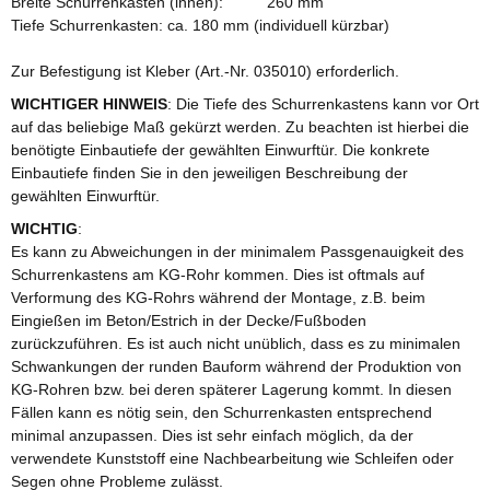
Breite Schurrenkasten (innen): 260 mm
Tiefe Schurrenkasten: ca. 180 mm (individuell kürzbar)
Zur Befestigung ist Kleber (Art.-Nr. 035010) erforderlich.
WICHTIGER HINWEIS
: Die Tiefe des Schurrenkastens kann vor Ort
auf das beliebige Maß gekürzt werden. Zu beachten ist hierbei die
benötigte Einbautiefe der gewählten Einwurftür. Die konkrete
Einbautiefe finden Sie in den jeweiligen Beschreibung der
gewählten Einwurftür.
WICHTIG
:
Es kann zu Abweichungen in der minimalem Passgenauigkeit des
Schurrenkastens am KG-Rohr kommen. Dies ist oftmals auf
Verformung des KG-Rohrs während der Montage, z.B. beim
Eingießen im Beton/Estrich in der Decke/Fußboden
zurückzuführen. Es ist auch nicht unüblich, dass es zu minimalen
Schwankungen der runden Bauform während der Produktion von
KG-Rohren bzw. bei deren späterer Lagerung kommt. In diesen
Fällen kann es nötig sein, den Schurrenkasten entsprechend
minimal anzupassen. Dies ist sehr einfach möglich, da der
verwendete Kunststoff eine Nachbearbeitung wie Schleifen oder
Segen ohne Probleme zulässt.