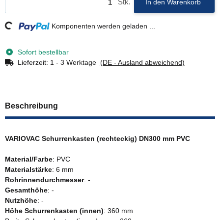
Stk.
In den Warenkorb
ing...
Komponenten werden geladen ...
Sofort bestellbar
Lieferzeit:
1 - 3 Werktage
(DE - Ausland abweichend)
Beschreibung
VARIOVAC Schurrenkasten (rechteckig) DN300 mm PVC
Material/Farbe
: PVC
Materialstärke
: 6 mm
Rohrinnendurchmesser
: -
Gesamthöhe
: -
Nutzhöhe
: -
Höhe Schurrenkasten (innen)
: 360 mm