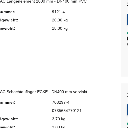
AC Längenelement 2000 mm - DN400 mm PVC
lnummer:
9121-4
dgewicht:
20,00 kg
gewicht:
18,00 kg
AC Schachtauflager ECKE - DN400 mm verzinkt
lnummer:
708297-4
0735654770121
dgewicht:
3,70 kg
gewicht:
3,00 kg