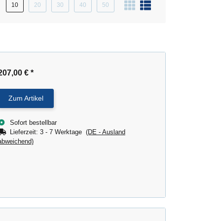
10
20
30
40
50
207,00 €
*
Zum Artikel
Sofort bestellbar
Lieferzeit:
3 - 7 Werktage
(DE - Ausland
abweichend)