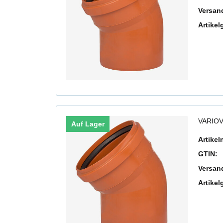
Versan
Artikel
VARIOV
Auf Lager
Artike
GTIN:
Versan
Artikel