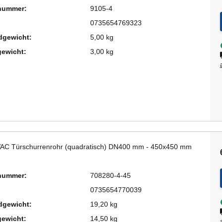
lnummer:
9105-4
0735654769323
dgewicht:
5,00 kg
gewicht:
3,00 kg
AC Türschurrenrohr (quadratisch) DN400 mm - 450x450 mm
lnummer:
708280-4-45
0735654770039
dgewicht:
19,20 kg
gewicht:
14,50 kg