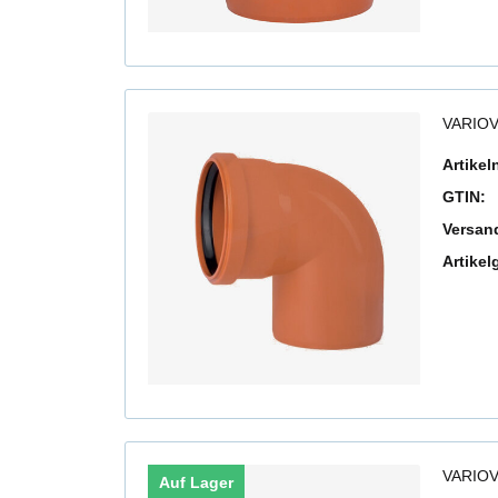
VARIOV
Artike
GTIN:
Versan
Artikel
VARIOV
Auf Lager