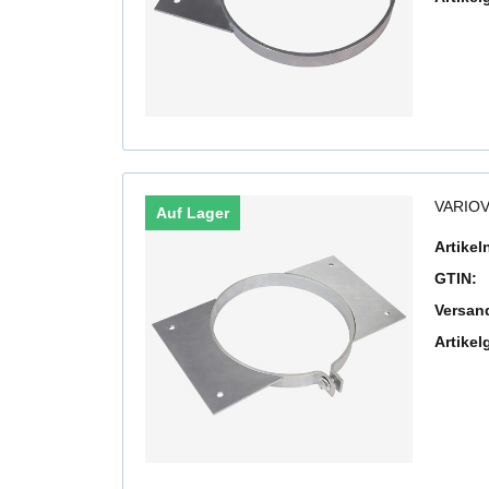
VARIOV
Auf Lager
Artike
GTIN:
Versan
Artikel