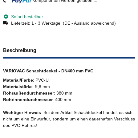
ng...
Komponenten werden geladen ...
Sofort bestellbar
Lieferzeit:
1 - 3 Werktage
(DE - Ausland abweichend)
Beschreibung
VARIOVAC Schachtdeckel - DN400 mm PVC
Material/Farbe
: PVC-U
Materialstärke
: 9,8 mm
Rohraußendurchmesser
: 380 mm
Rohrinnendurchmesser
: 400 mm
Wichtiger Hinweis
: Bei dem Artikel Schachtdeckel handelt es sich
nicht um eine Einwurftür, sondern um einen dauerhaften Verschluss
des PVC-Rohres!