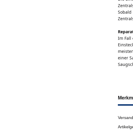
Zentral
Sobald 
Zentral
Repara
Im Fall
Einstec
meisten
einer 
Saugsc
Merkm
Versand
Artikelg