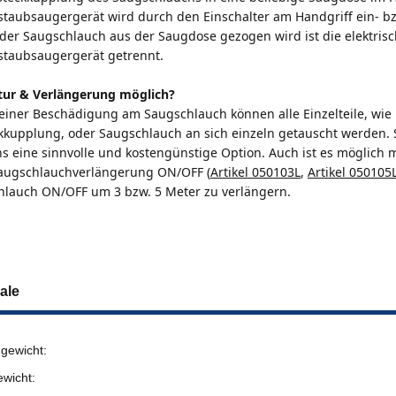
staubsaugergerät wird durch den Einschalter am Handgriff ein- bz
der Saugschlauch aus der Saugdose gezogen wird ist die elektri
staubsaugergerät getrennt.
tur & Verlängerung möglich?
 einer Beschädigung am Saugschlauch können alle Einzelteile, wie 
kkupplung, oder Saugschlauch an sich einzeln getauscht werden. S
s eine sinnvolle und kostengünstige Option. Auch ist es möglich m
Saugschlauchverlängerung ON/OFF (
Artikel 050103L
,
Artikel 050105
hlauch
ON/OFF
um 3 bzw. 5 Meter zu verlängern.
ale
gewicht:
ewicht: