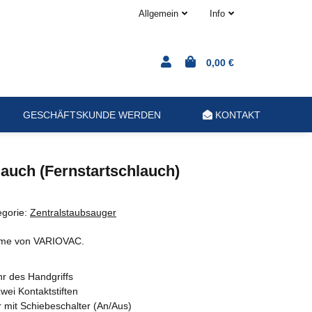
Allgemein
Info
0,00 €
GESCHÄFTSKUNDE WERDEN
KONTAKT
uch (Fernstartschlauch)
egorie:
Zentralstaubsauger
eme von VARIOVAC.
r des Handgriffs
zwei Kontaktstiften
r mit Schiebeschalter (An/Aus)