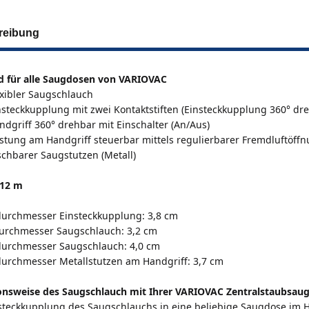
reibung
d für alle Saugdosen von VARIOVAC
exibler Saugschlauch
insteckkupplung mit zwei Kontaktstiften (Einsteckkupplung 360° dr
andgriff 360° drehbar mit Einschalter (An/Aus)
stung am Handgriff steuerbar mittels regulierbarer Fremdluftöff
chbarer Saugstutzen (Metall)
 12 m
urchmesser Einsteckkupplung: 3,8 cm
urchmesser Saugschlauch: 3,2 cm
urchmesser Saugschlauch: 4,0 cm
urchmesser Metallstutzen am Handgriff: 3,7 cm
onsweise des Saugschlauch mit Ihrer
VARIOVAC
Zentralstaubsaug
steckkupplung des Saugschlauchs in eine beliebige Saugdose im H