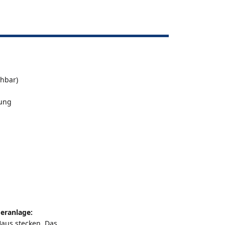
ehbar)
nung
eranlage:
aus stecken. Das