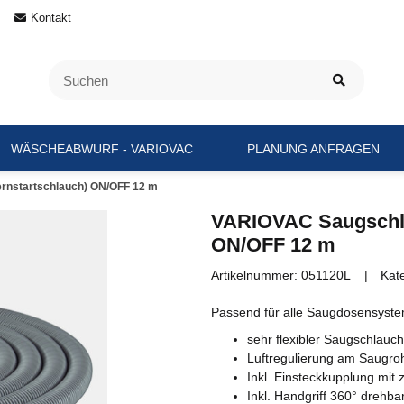
Kontakt
WÄSCHEABWURF - VARIOVAC
PLANUNG ANFRAGEN
rnstartschlauch) ON/OFF 12 m
VARIOVAC Saugschla
ON/OFF 12 m
Artikelnummer:
051120L
Kat
Passend für alle Saugdosensyst
sehr flexibler Saugschlauch
Luftregulierung am Saugroh
Inkl. Einsteckkupplung mit 
Inkl. Handgriff 360° drehba