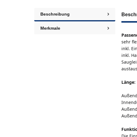
Beschreibung
Besch
Merkmale
Passen
sehr fl
inkl. E
inkl. H
Sauglei
austaus
Länge:
Außend
Innend
Außend
Außend
Funkti
Die Ein