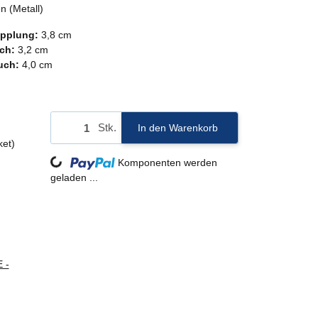
n (Metall)
pplung:
3,8 cm
uch:
3,2 cm
uch:
4,0 cm
Stk.
In den Warenkorb
ket)
Loading...
Komponenten werden
geladen ...
 -