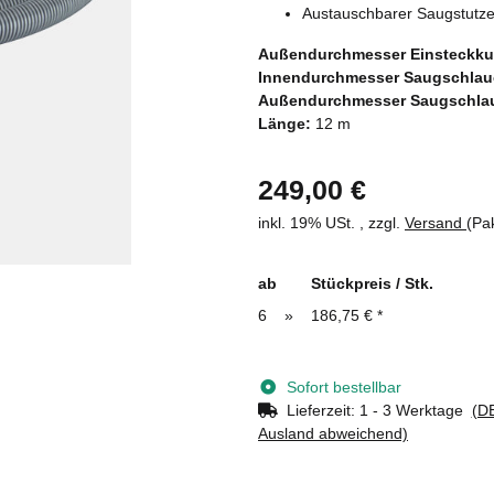
Austauschbarer Saugstutze
Außendurchmesser Einsteckku
Innendurchmesser Saugschla
Außendurchmesser Saugschla
Länge:
12 m
249,00 €
inkl. 19% USt. , zzgl.
Versand
(Pa
ab
Stückpreis / Stk.
6
»
186,75 €
*
Sofort bestellbar
Lieferzeit:
1 - 3 Werktage
(DE
Ausland abweichend)