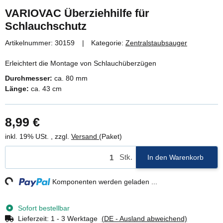
VARIOVAC Überziehhilfe für
Schlauchschutz
Artikelnummer:
30159
Kategorie:
Zentralstaubsauger
Erleichtert die Montage von Schlauchüberzügen
Durchmesser:
ca. 80 mm
Länge:
ca. 43 cm
8,99 €
inkl. 19% USt. , zzgl.
Versand
(Paket)
Stk.
In den Warenkorb
ng...
Komponenten werden geladen ...
Sofort bestellbar
Lieferzeit:
1 - 3 Werktage
(DE - Ausland abweichend)