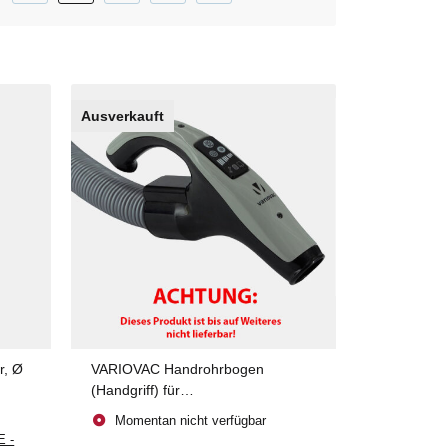
Ausverkauft
r, Ø
VARIOVAC Handrohrbogen
(Handgriff) für
Saug-/Fernstartschlauch VIP
Momentan nicht verfügbar
E -