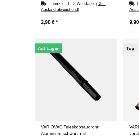
Lieferzeit:
1 - 3 Werktage
(DE -
L
Ausland abweichend)
Ausl
2,90 €
*
9,9
Auf Lager
Top
VARIOVAC Teleskopsaugrohr
VARI
Aluminium schwarz mit
verc