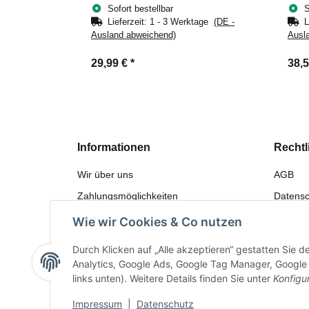
Klemmschutz, Ø 32 mm
mm
Sofort bestellbar
S
Lieferzeit:
1 - 3 Werktage
(DE -
L
Ausland abweichend)
Ausl
29,99 €
*
38,
Informationen
Rechtl
Wir über uns
AGB
Zahlungsmöglichkeiten
Datensc
Versandinformationen
Widerru
Wie wir Cookies & Co nutzen
Sitemap
Gewährl
Durch Klicken auf „Alle akzeptieren“ gestatten Sie 
Bewerten
Impres
Analytics, Google Ads, Google Tag Manager, Google F
links unten). Weitere Details finden Sie unter
Konfigu
Impressum
|
Datenschutz