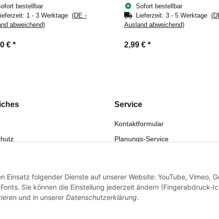
ofort bestellbar
Sofort bestellbar
ieferzeit:
1 - 3 Werktage
(DE -
Lieferzeit:
3 - 5 Werktage
(D
and abweichend)
Ausland abweichend)
50 €
*
2,99 €
*
iches
Service
Kontaktformular
hutz
Planungs-Service
fsrecht
Montage-Service
eistung
Reparatur-Service
den Einsatz folgender Dienste auf unserer Website: YouTube, Vimeo, G
sum
Retouren-Service
onts. Sie können die Einstellung jederzeit ändern (Fingerabdruck-I
rieren
und in unserer
Datenschutzerklärung
.