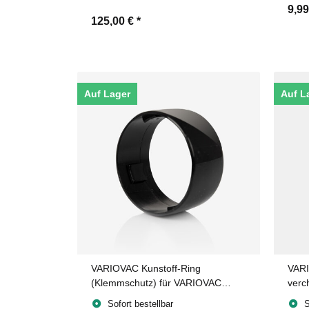
9,9
125,00 €
*
Auf Lager
Auf L
VARIOVAC Kunstoff-Ring
VARI
(Klemmschutz) für VARIOVAC
verc
Teleskopsaugrohr (verchromt)
Saug
Sofort bestellbar
S