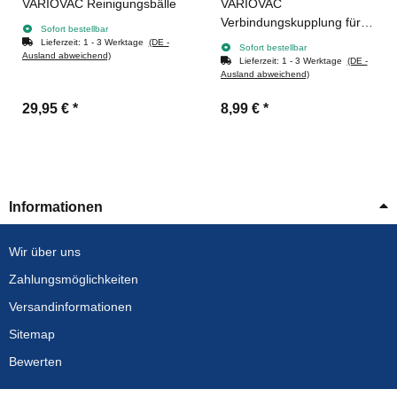
VARIOVAC Reinigungsbälle
VARIOVAC
Verbindungskupplung für
Sofort bestellbar
Saugschlauchverlängerung
Lieferzeit:
1 - 3 Werktage
(DE -
Sofort bestellbar
Ausland abweichend)
STANDARD
Lieferzeit:
1 - 3 Werktage
(DE -
Ausland abweichend)
29,95 €
*
8,99 €
*
Informationen
Wir über uns
Zahlungsmöglichkeiten
Versandinformationen
Sitemap
Bewerten