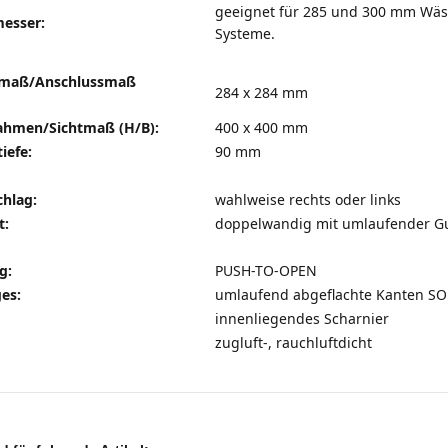
geeignet für 285 und 300 mm Wä
esser:
Systeme.
umaß/Anschlussmaß
284 x 284 mm
ahmen/Sichtmaß (H/B):
400 x 400 mm
iefe:
90 mm
chlag:
wahlweise rechts oder links
t:
doppelwandig mit umlaufender 
g:
PUSH-TO-OPEN
es:
umlaufend abgeflachte Kanten S
innenliegendes Scharnier
zugluft-, rauchluftdicht