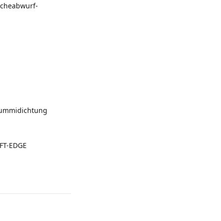
scheabwurf-
Gummidichtung
OFT-EDGE