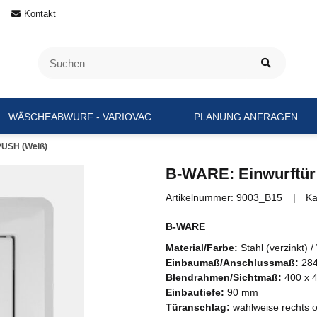
Kontakt
WÄSCHEABWURF - VARIOVAC
PLANUNG ANFRAGEN
PUSH (Weiß)
B-WARE: Einwurftü
Artikelnummer:
9003_B15
Ka
B-WARE
Material/Farbe:
Stahl (verzinkt) 
Einbaumaß/Anschlussmaß:
284
Blendrahmen/Sichtmaß:
400 x 
Einbautiefe:
90 mm
Türanschlag:
wahlweise rechts o