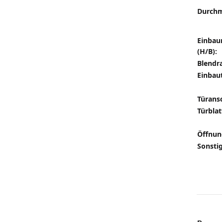
Durchm
Einba
(H/B):
Blendr
Einbaut
Türans
Türblat
Öffnun
Sonstig