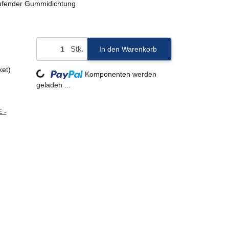
ufender Gummidichtung
Stk.
In den Warenkorb
ket)
Loading...
Komponenten werden
geladen ...
 -