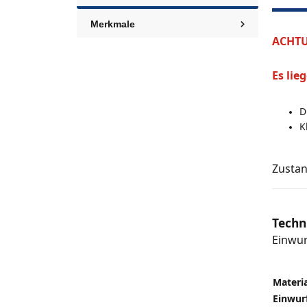
Merkmale
ACHTU
Es lie
D
K
Zustan
Techn
Einwu
Materia
Einwurf