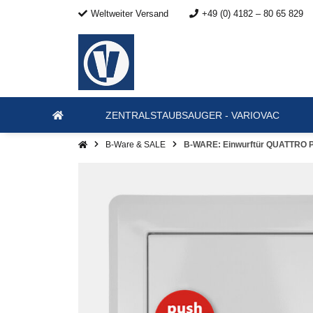
Weltweiter Versand
+49 (0) 4182 – 80 65 829
ZENTRALSTAUBSAUGER - VARIOVAC
B-Ware & SALE
B-WARE: Einwurftür QUATTRO 