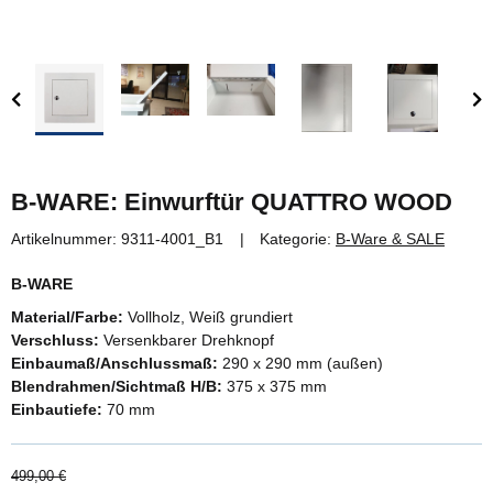
B-WARE: Einwurftür QUATTRO WOOD
Artikelnummer:
9311-4001_B1
Kategorie:
B-Ware & SALE
B-WARE
Material/Farbe:
Vollholz, Weiß grundiert
Verschluss:
Versenkbarer Drehknopf
Einbaumaß/Anschlussmaß:
290 x 290 mm (außen)
Blendrahmen/Sichtmaß H/B:
375 x 375 mm
Einbautiefe:
70 mm
499,00 €