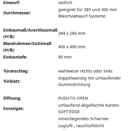
Einwurf:
seitlich
geeignet für 285 und 300 mm
Durchmesser:
Wäscheabwurf-Systeme.
Einbaumaß/Anschlussmaß
284 x 284 mm
(H/B):
Blendrahmen/Sichtmaß
400 x 400 mm
(H/B):
Einbautiefe:
90 mm
Türanschlag:
wahlweise rechts oder links
doppelwandig mit umlaufender
Türblatt:
Gummidichtung
Öffnung:
PUSH-TO-OPEN
umlaufend abgeflachte Kanten
Sonstiges:
SOFT-EDGE
innenliegendes Scharnier
zugluft-, rauchluftdicht