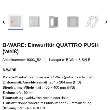
B-WARE: Einwurftür QUATTRO PUSH
(Weiß)
Artikelnummer:
9003_B2
Kategorie:
B-Ware & SALE
B-WARE
Material/Farbe:
Stahl (verzinkt) / Weiß (pulverbeschichtet)
Einbaumaß/Anschlussmaß:
284 x 284 mm (H/B)
Blendrahmen/Sichtmaß:
400 x 400 mm (H/B)
Einbautiefe:
90 mm
Türanschlag:
wahlweise rechts oder links
Türblatt:
doppelwandig mit umlaufender Gummidichtung
Öffnung:
PUSH-TO-OPEN