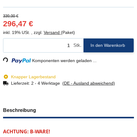
339,00 €
296,47 €
inkl. 19% USt. , zzgl.
Versand
(Paket)
Stk.
In den Warenkorb
ding...
Komponenten werden geladen ...
Knapper Lagerbestand
Lieferzeit:
2 - 4 Werktage
(DE - Ausland abweichend)
Beschreibung
ACHTUNG: B-WARE!