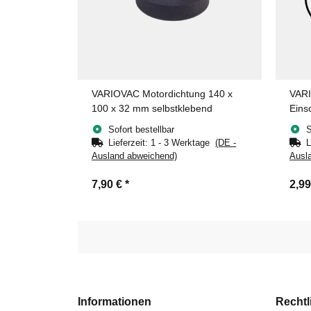
VARIOVAC Motordichtung 140 x
VARI
100 x 32 mm selbstklebend
Eins
HV4
Sofort bestellbar
S
Lieferzeit:
1 - 3 Werktage
(DE -
L
Ausland abweichend)
Ausl
7,90 €
*
2,9
Informationen
Rechtl