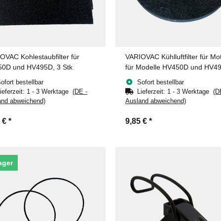
OVAC Kohlestaubfilter für
VARIOVAC Kühlluftfilter für Mo
0D und HV495D, 3 Stk
für Modelle HV450D und HV4
ofort bestellbar
Sofort bestellbar
ieferzeit:
1 - 3 Werktage
(DE -
Lieferzeit:
1 - 3 Werktage
(D
and abweichend)
Ausland abweichend)
9 €
*
9,85 €
*
ager