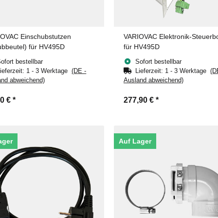
OVAC Einschubstutzen
VARIOVAC Elektronik-Steuerb
ubbeutel) für HV495D
für HV495D
ofort bestellbar
Sofort bestellbar
ieferzeit:
1 - 3 Werktage
(DE -
Lieferzeit:
1 - 3 Werktage
(D
and abweichend)
Ausland abweichend)
40 €
*
277,90 €
*
ager
Auf Lager