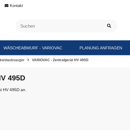
Kontakt
WÄSCHEABWURF - VARIOVAC
PLANUNG ANFRAGEN
ntralstaubsauger
VARIOVAC - Zentralgerät HV 495D
HV 495D
rät HV 495D an.