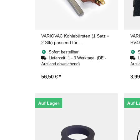
VARIOVAC Kohlebürsten (1 Satz =
VARI
2 Stk) passend für:
HV45
HV450D,HV495D,C160, C180,
Sofort bestellbar
S
P160, P180, P180VIP,Q15, Q15VIP,
Lieferzeit:
1 - 3 Werktage
(DE -
L
Q18, Q18VIP, P280, RF1800,
Ausland abweichend)
Ausl
Selfio180, Optima180,
Xtrafresh180, Concept180, Q20,
56,50 €
*
3,9
Q20VIP, Q24, Q24VIP, Q28,
Q28VIP
Auf Lager
Auf L