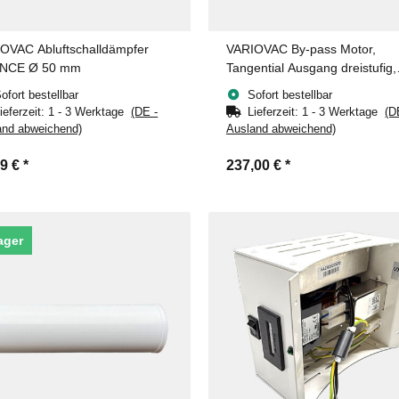
OVAC Abluftschalldämpfer
VARIOVAC By-pass Motor,
ENCE Ø 50 mm
Tangential Ausgang dreistufig,
1800 Watt
ofort bestellbar
Sofort bestellbar
ieferzeit:
1 - 3 Werktage
(DE -
Lieferzeit:
1 - 3 Werktage
(D
and abweichend)
Ausland abweichend)
99 €
*
237,00 €
*
ager