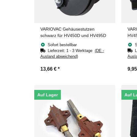
VARIOVAC Gehäusestutzen
VARI
schwarz für HV450D und HV495D
HV4
Sofort bestellbar
S
Lieferzeit:
1 - 3 Werktage
(DE -
L
Ausland abweichend)
Ausl
13,66 €
*
9,9
Auf Lager
Auf L