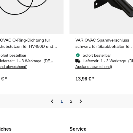
OVAC O-Ring-Dichtung für
VARIOVAC Spannverschluss
chubstutzen für HV450D und
schwarz für Staubbehälter für
95D
HV450D und HV495D
ofort bestellbar
Sofort bestellbar
ieferzeit:
1 - 3 Werktage
(DE -
Lieferzeit:
1 - 3 Werktage
(D
and abweichend)
Ausland abweichend)
9 €
*
13,98 €
*
1
2
iches
Service