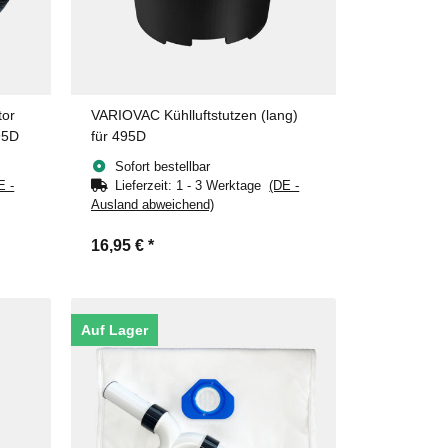
tor
VARIOVAC Kühlluftstutzen (lang)
95D
für 495D
Sofort bestellbar
E -
Lieferzeit:
1 - 3 Werktage
(DE -
Ausland abweichend)
16,95 €
*
Auf Lager