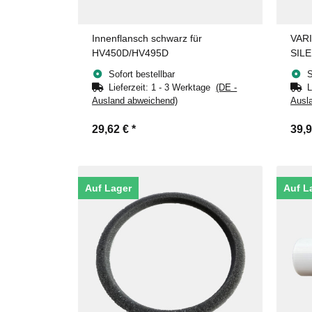
Innenflansch schwarz für
VARI
HV450D/HV495D
SIL
Sofort bestellbar
S
Lieferzeit:
1 - 3 Werktage
(DE -
L
Ausland abweichend)
Ausl
29,62 €
*
39,
Auf Lager
Auf L