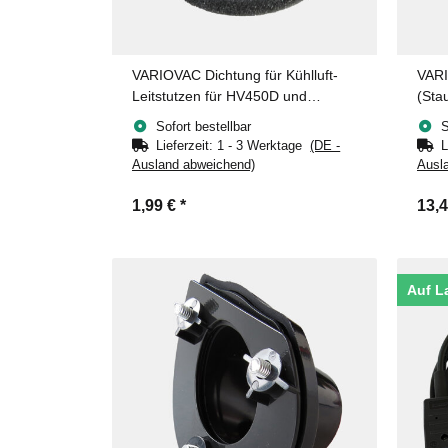
VARIOVAC Dichtung für Kühlluft-
VARI
Leitstutzen für HV450D und
(Sta
HV495D
Sofort bestellbar
S
Lieferzeit:
1 - 3 Werktage
(DE -
L
Ausland abweichend)
Ausl
1,99 €
*
13,
Auf L