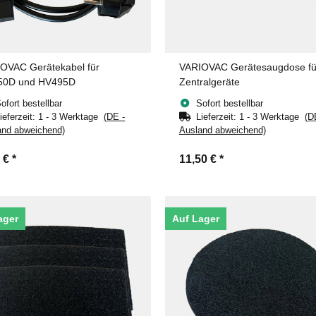
OVAC Gerätekabel für
VARIOVAC Gerätesaugdose fü
50D und HV495D
Zentralgeräte
ofort bestellbar
Sofort bestellbar
ieferzeit:
1 - 3 Werktage
(DE -
Lieferzeit:
1 - 3 Werktage
(D
and abweichend)
Ausland abweichend)
5 €
*
11,50 €
*
ager
Auf Lager