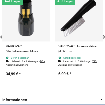
Auf Lager
Auf Lager
VARIOVAC
VARIOVAC Universaldüse,
Steckdosenanschluss
Ø 32 mm
(Einsteckkupplung) für
Sofort bestellbar
Sofort bestellbar
Saug-/Fernstartschlauch
Lieferzeit:
1 - 3 Werktage
(DE -
Lieferzeit:
1 - 3 Werktage
(DE -
Ausland abweichend)
Ausland abweichend)
34,99 €
*
6,99 €
*
Informationen