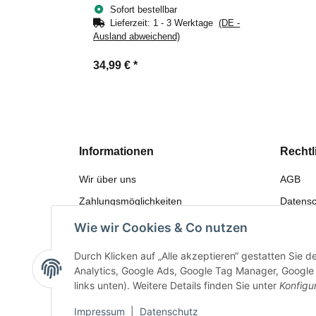
Saug-/Fernstartschlauch
Sofort bestellbar
Lieferzeit:
1 - 3 Werktage
(DE -
Ausland abweichend)
34,99 €
*
Informationen
Rechtl
Wir über uns
AGB
Zahlungsmöglichkeiten
Datensc
Versandinformationen
Widerru
Wie wir Cookies & Co nutzen
Sitemap
Gewährl
Durch Klicken auf „Alle akzeptieren“ gestatten Sie 
Bewerten
Impres
Analytics, Google Ads, Google Tag Manager, Google F
links unten). Weitere Details finden Sie unter
Konfigu
Impressum
|
Datenschutz