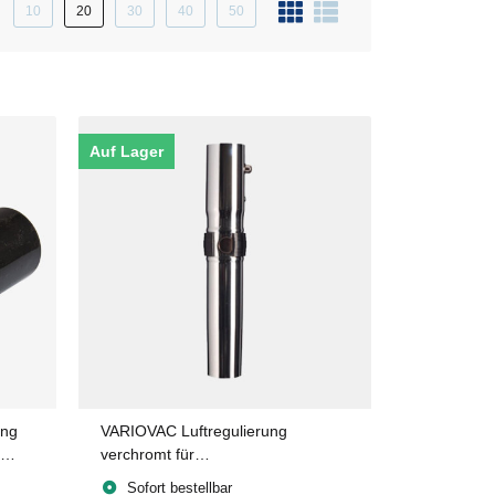
10
20
30
40
50
Auf Lager
ung
VARIOVAC Luftregulierung
verchromt für
Saug-/Fernstartschlauch
Sofort bestellbar