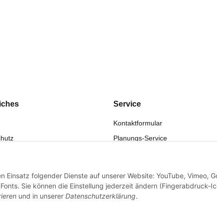
iches
Service
Kontaktformular
hutz
Planungs-Service
fsrecht
Montage-Service
eistung
Reparatur-Service
den Einsatz folgender Dienste auf unserer Website: YouTube, Vimeo, G
sum
Retouren-Service
onts. Sie können die Einstellung jederzeit ändern (Fingerabdruck-I
rieren
und in unserer
Datenschutzerklärung
.