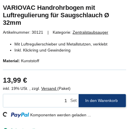
VARIOVAC Handrohrbogen mit
Luftregulierung für Saugschlauch Ø
32mm
Artikelnummer:
30121
Kategorie:
Zentralstaubsauger
Mit Luftregulierschieber und Metallstutzen, verklebt
Inkl. Klickring und Gewindering
Material:
Kunststoff
13,99 €
inkl. 19% USt. , zzgl.
Versand
(Paket)
Set
In den Warenkorb
ng...
Komponenten werden geladen ...