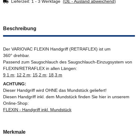
Lieferzeit:
1 - 3 Werktage
(DE - Ausland abweichend)
Beschreibung
Der VARIOVAC FLEXIN Handgriff (RETRAFLEX) ist um
360° drehbar.
Passend zum Saugschlauch des Saugschlauch-Einzugsystem von
FLEXIN/RETRAFLEX in allen Längen:
9,1 m
;
12,2 m
;
15,2 m
;
18,3 m
ACHTUNG:
Dieser Handgriff wird OHNE das Mundstück geliefert!
Diesen Handgriff inkl. dem Mundstück finden Sie hier in unserem
Online-Shop:
FLEXIN - Handgriff inkl. Mundstück
Merkmale