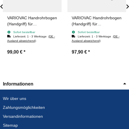
VARIOVAC Handrohrbogen
VARIOVAC Handrohrbogen
(Handgriff) für
(Handgriff) für
Saug-/Fernstartschlauch
Saug-/Fernstartschlauch
Sofort bestellbar
Sofort bestellbar
POWERCONTROL
ON/OFF
Lieferzeit:
1 - 3 Werktage
(DE -
Lieferzeit:
1 - 3 Werktage
(DE -
Ausland abweichend)
Ausland abweichend)
99,00 €
*
97,90 €
*
Informationen
Wir über uns
Zahlungsmöglichkeiten
Versandinformationen
Sitemap