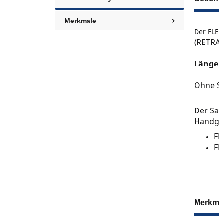
Merkmale
Der FL
(RETRA
Länge
Ohne 
Der Sa
Handgr
F
F
Merkm