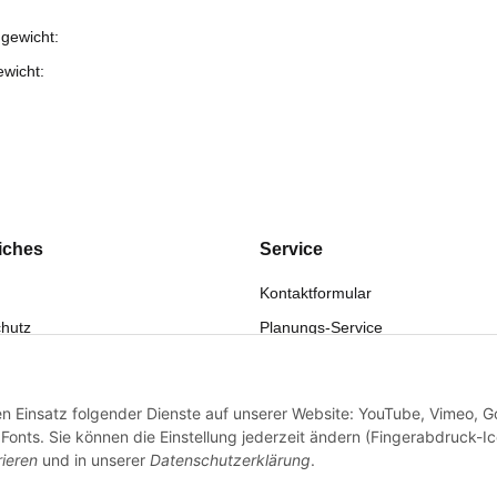
gewicht:
ewicht:
iches
Service
Kontaktformular
hutz
Planungs-Service
fsrecht
Montage-Service
eistung
Reparatur-Service
den Einsatz folgender Dienste auf unserer Website: YouTube, Vimeo, G
sum
Retouren-Service
onts. Sie können die Einstellung jederzeit ändern (Fingerabdruck-I
rieren
und in unserer
Datenschutzerklärung
.