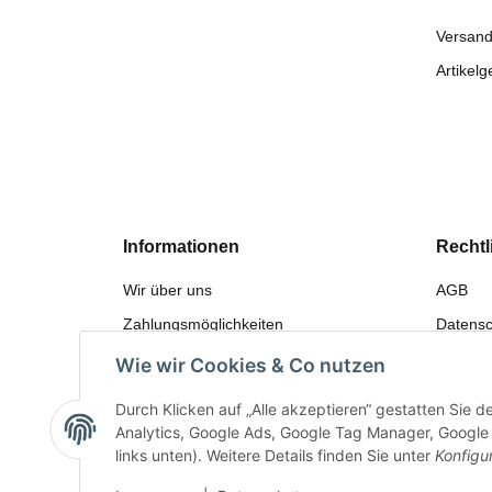
Versand
Artikelg
Informationen
Rechtl
Wir über uns
AGB
Zahlungsmöglichkeiten
Datensc
Versandinformationen
Widerru
Wie wir Cookies & Co nutzen
Sitemap
Gewährl
Durch Klicken auf „Alle akzeptieren“ gestatten Sie 
Bewerten
Impres
Analytics, Google Ads, Google Tag Manager, Google F
links unten). Weitere Details finden Sie unter
Konfigu