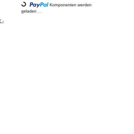
Komponenten werden
Loading...
geladen ...
 -