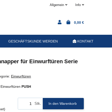
Allgemein
Info
0,00 €
GESCHÄFTSKUNDE WERDEN
KONTAKT
apper für Einwurftüren Serie
egorie:
Einwurftüren
 Einwurftüren
PUSH
Stk.
In den Warenkorb
ket)