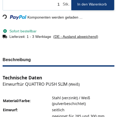
Stk.
In den Warenkorb
ding...
Komponenten werden geladen ...
Sofort bestellbar
Lieferzeit:
1 - 3 Werktage
(DE - Ausland abweichend)
Beschreibung
Technische Daten
Einwurftür QUATTRO PUSH SLIM
(Weiß)
Stahl (verzinkt) / Weiß
Material/Farbe:
(pulverbeschichtet)
Einwurf:
seitlich
geeignet für 285 und 300 mm