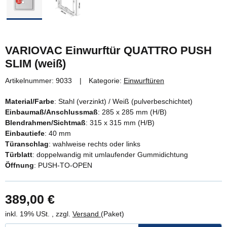
VARIOVAC Einwurftür QUATTRO PUSH
SLIM (weiß)
Artikelnummer:
9033
Kategorie:
Einwurftüren
Material/Farbe
: Stahl (verzinkt) / Weiß (pulverbeschichtet)
Einbaumaß/Anschlussmaß
: 285 x 285 mm (H/B)
Blendrahmen/Sichtmaß
: 315 x 315 mm (H/B)
Einbautiefe
: 40 mm
Türanschlag
: wahlweise rechts oder links
Türblatt
: doppelwandig mit umlaufender Gummidichtung
Öffnung
: PUSH-TO-OPEN
389,00 €
inkl. 19% USt. , zzgl.
Versand
(Paket)