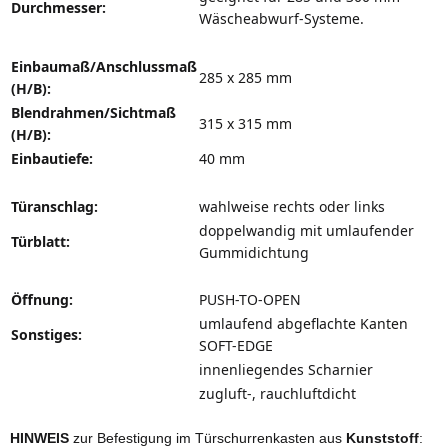
Durchmesser:
Wäscheabwurf-Systeme.
Einbaumaß/Anschlussmaß
285 x 285 mm
(H/B):
Blendrahmen/Sichtmaß
315 x 315 mm
(H/B):
Einbautiefe:
40 mm
Türanschlag:
wahlweise rechts oder links
doppelwandig mit umlaufender
Türblatt:
Gummidichtung
Öffnung:
PUSH-TO-OPEN
umlaufend abgeflachte Kanten
Sonstiges:
SOFT-EDGE
innenliegendes Scharnier
zugluft-, rauchluftdicht
HINWEIS
zur Befestigung im Türschurrenkasten aus
Kunststoff
: