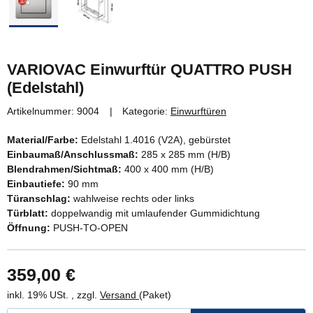
VARIOVAC Einwurftür QUATTRO PUSH
(Edelstahl)
Artikelnummer:
9004
Kategorie:
Einwurftüren
Material/Farbe:
Edelstahl 1.4016 (V2A), gebürstet
Einbaumaß/Anschlussmaß:
285 x 285 mm (H/B)
Blendrahmen/Sichtmaß:
400 x 400 mm (H/B)
Einbautiefe:
90 mm
Türanschlag:
wahlweise rechts oder links
Türblatt:
doppelwandig mit umlaufender Gummidichtung
Öffnung:
PUSH-TO-OPEN
359,00 €
inkl. 19% USt. , zzgl.
Versand
(Paket)