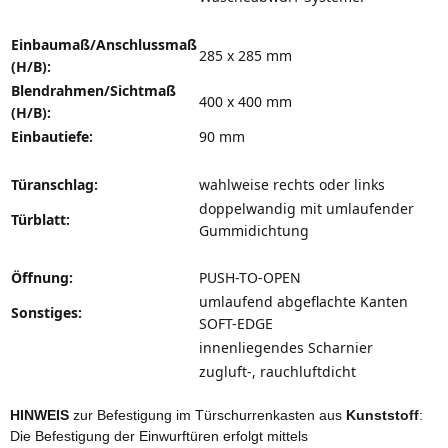
Einbaumaß/Anschlussmaß
285 x 285 mm
(H/B):
Blendrahmen/Sichtmaß
400 x 400 mm
(H/B):
Einbautiefe:
90 mm
Türanschlag:
wahlweise rechts oder links
doppelwandig mit umlaufender
Türblatt:
Gummidichtung
Öffnung:
PUSH-TO-OPEN
umlaufend abgeflachte Kanten
Sonstiges:
SOFT-EDGE
innenliegendes Scharnier
zugluft-, rauchluftdicht
HINWEIS
zur Befestigung im Türschurrenkasten aus
Kunststoff
:
Die Befestigung der Einwurftüren erfolgt mittels