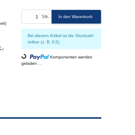
Stk.
In den Warenkorb
ket)
x
Bei diesem Artikel ist die Stückzahl
teilbar (z. B. 0,5).
 -
Komponenten werden
Loading...
geladen ...