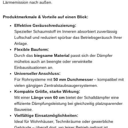
Lärmemission nach außen.
Produktmerkmale & Vorteile auf einen Blick:
Effektive Geräuschreduzierung:
Spezieller Schaumstoff im Inneren absorbiert zuverlässig
Luftschall und reduziert spürbar das Betriebsgeräusch Ihrer
Anlage.
Flexible Bauform:
Durch das
biegsame Material
passt sich der Dämpfer
mühelos auch an beengte oder verwinkelte
Einbausituationen an.
Universeller Anschluss:
Für Rohrsysteme mit
50 mm Durchmesser
– kompatibel mit
vielen gängigen Zentralstaubsaugersystemen.
Kompakte Größe, starke Wirkung:
Mit einer
Länge von 60 cm
bietet der Schalldämpfer eine
effiziente Dämpfungsleistung bei gleichzeitig platzsparender
Bauweise.
Vielfältige Einsatzmöglichkeiten:
Ideal für Wohnhäuser, Technikräume oder gewerbliche
Gebäude – überall dort, wo leiser Betrieb gefragt ist.