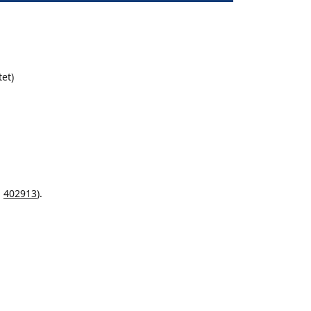
et)
:
402913
).