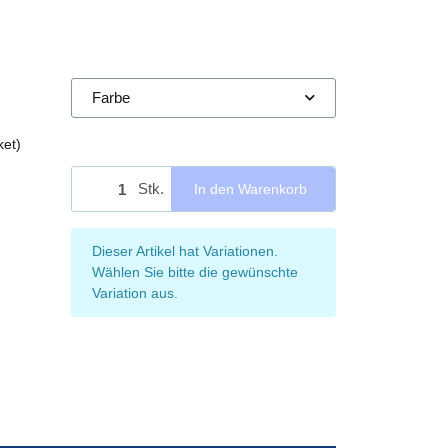
Farbe
ket)
Stk.
In den Warenkorb
x
Dieser Artikel hat Variationen.
Wählen Sie bitte die gewünschte
Variation aus.