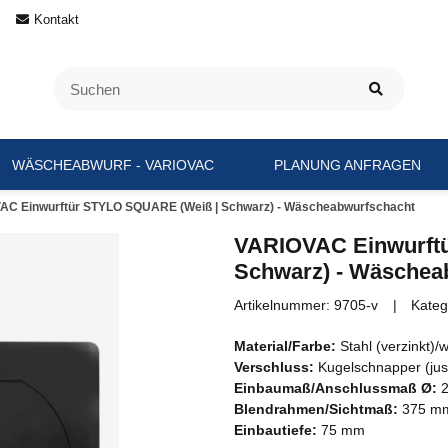
Kontakt
WÄSCHEABWURF - VARIOVAC
PLANUNG ANFRAGEN
AC Einwurftür STYLO SQUARE (Weiß | Schwarz) - Wäscheabwurfschacht
VARIOVAC Einwurft
Schwarz) - Wäschea
Artikelnummer:
9705-v
Kateg
Material/Farbe:
Stahl (verzinkt)
Verschluss:
Kugelschnapper (just
Einbaumaß/Anschlussmaß Ø:
2
Blendrahmen/Sichtmaß:
375 mm
Einbautiefe:
75 mm