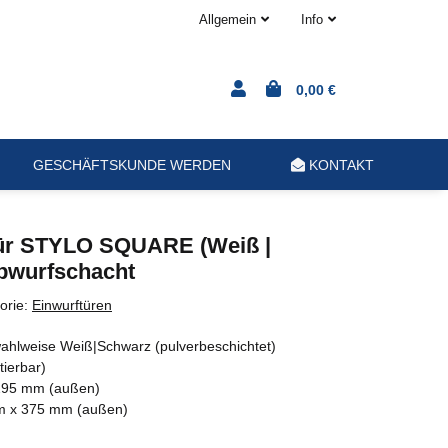
Allgemein
Info
0,00 €
GESCHÄFTSKUNDE WERDEN
KONTAKT
ür STYLO SQUARE (Weiß |
bwurfschacht
orie:
Einwurftüren
/wahlweise Weiß|Schwarz (pulverbeschichtet)
ierbar)
95 mm (außen)
 x 375 mm (außen)