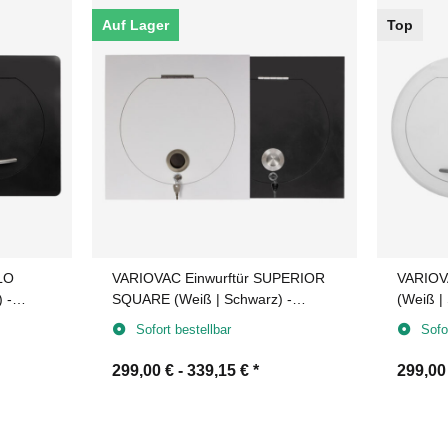
Auf Lager
Top
LO
VARIOVAC Einwurftür SUPERIOR
VARIOV
 -
SQUARE (Weiß | Schwarz) -
(Weiß |
Wäscheabwurfschacht
Wäsche
Sofort bestellbar
Sofo
299,00 € -
339,15 €
*
299,00