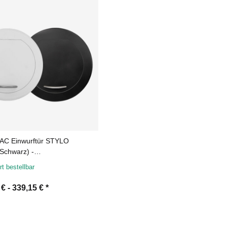
AC Einwurftür STYLO
 Schwarz) -
abwurfschacht
rt bestellbar
 € -
339,15 €
*