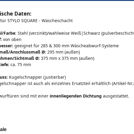
ische Daten:
ftür STYLO SQUARE - Wäscheschacht
l/Farbe
: Stahl (verzinkt)/wahlweise Weiß|Schwarz (pulverbeschicht
:
von oben
esser:
geeignet für 285 & 300 mm Wäscheabwurf-Systeme
maß/Anschlussmaß Ø:
295 mm (außen)
ahmen/Sichtmaß Ø:
375 mm x 375 mm (außen)
iefe:
ca. 75 mm
uss:
Kugelschnapper (justierbar)
elschnapper ist auch als einzelnes Ersatzteil erhältlich (Artikel-Nr.
wurftüren sind mit einer
innenliegenden Dichtung
ausgestattet.
ale