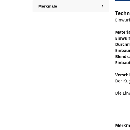
Merkmale
Techn
Einwur
Materia
Einwurf
Durchm
Einbau
Blendr
Einbaut
Verschl
Der Kug
Die Ein
Merkm