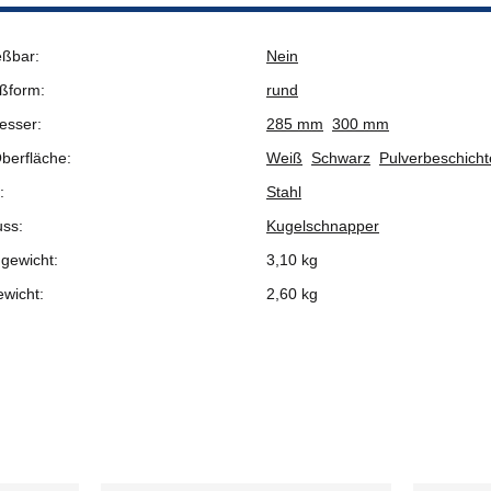
eßbar:
Nein
ßform:
rund
esser:
285 mm
300 mm
berfläche:
Weiß
Schwarz
Pulverbeschicht
:
Stahl
uss:
Kugelschnapper
gewicht:
3,10 kg
ewicht:
2,60
kg