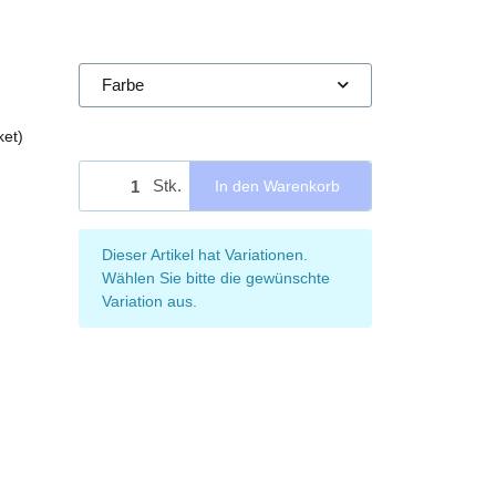
Farbe
ket)
Stk.
In den Warenkorb
x
Dieser Artikel hat Variationen.
Wählen Sie bitte die gewünschte
Variation aus.