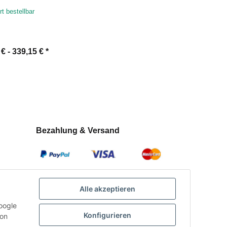
abwurfschacht
rt bestellbar
 € -
339,15 €
*
Bezahlung & Versand
Alle akzeptieren
oogle
Konfigurieren
con