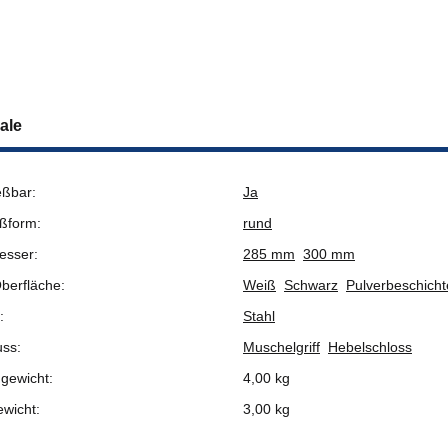
ale
eßbar:
Ja
ßform:
rund
esser:
285 mm
300 mm
berfläche:
Weiß
Schwarz
Pulverbeschicht
:
Stahl
uss:
Muschelgriff
Hebelschloss
gewicht:
4,00 kg
ewicht:
3,00
kg