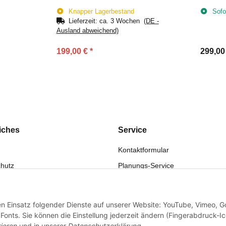
Wäscheabwurfschacht
Wäsche
Knapper Lagerbestand
Sofo
Lieferzeit:
ca. 3 Wochen
(DE -
Ausland abweichend)
199,00 €
*
299,00
iches
Service
Kontaktformular
hutz
Planungs-Service
fsrecht
Montage-Service
eistung
Reparatur-Service
den Einsatz folgender Dienste auf unserer Website: YouTube, Vimeo, G
sum
Retouren-Service
onts. Sie können die Einstellung jederzeit ändern (Fingerabdruck-I
rieren
und in unserer
Datenschutzerklärung
.