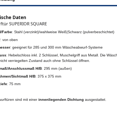
ische Daten
rftür SUPERIOR SQUARE
l/Farbe
: Stahl (verzinkt)/wahlweise Weiß|Schwarz (pulverbeschichtet)
f
: von oben
esser
: geeignet für 285 und 300 mm Wäscheabwurf-Systeme
luss
: Hebelschloss inkl. 2 Schlüssel, Muschelgriff aus Metall. Die Wäsc
 nicht verriegelten Zustand auch ohne Schlüssel öffnen.
maß/Anschlussmaß H/B
: 295 mm (außen)
ahmen/Sichtmaß H/B
: 375 x 375 mm
iefe
: 75 mm
urftüren sind mit einer
innenliegenden Dichtung
ausgestattet.