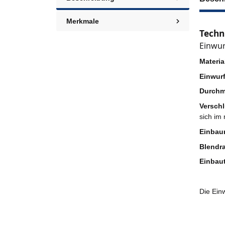
Merkmale
Techn
Einwu
Materia
Einwur
Durchm
Versch
sich im
Einbau
Blendr
Einbaut
Die Einw