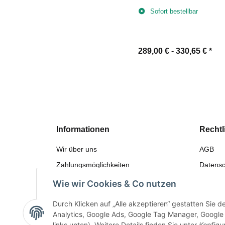
Wäscheabwurfschacht
Sofort bestellbar
289,00 € -
330,65 €
*
Informationen
Rechtl
Wir über uns
AGB
Zahlungsmöglichkeiten
Datensc
Versandinformationen
Widerru
Wie wir Cookies & Co nutzen
Sitemap
Gewährl
Durch Klicken auf „Alle akzeptieren“ gestatten Sie 
Bewerten
Impres
Analytics, Google Ads, Google Tag Manager, Google F
links unten). Weitere Details finden Sie unter
Konfigu