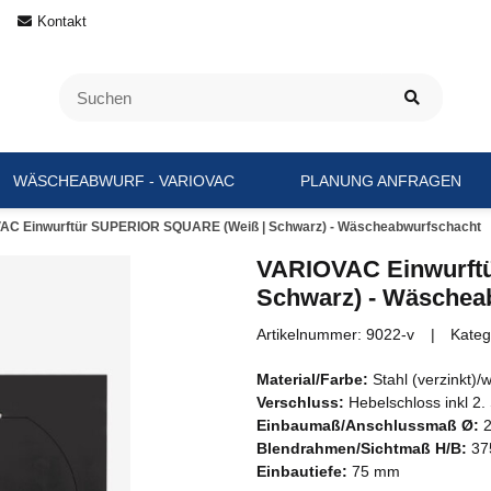
Kontakt
WÄSCHEABWURF - VARIOVAC
PLANUNG ANFRAGEN
AC Einwurftür SUPERIOR SQUARE (Weiß | Schwarz) - Wäscheabwurfschacht
VARIOVAC Einwurft
Schwarz) - Wäschea
Artikelnummer:
9022-v
Kateg
Material/Farbe:
Stahl (verzinkt)
Verschluss:
Hebelschloss inkl 2. 
Einbaumaß/Anschlussmaß Ø:
2
Blendrahmen/Sichtmaß H/B:
37
Einbautiefe:
75 mm