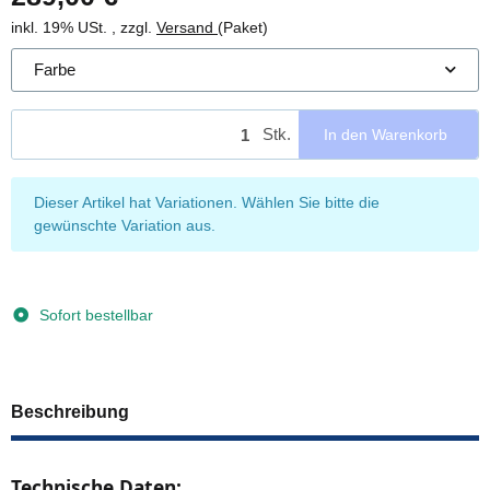
inkl. 19% USt. , zzgl.
Versand
(Paket)
Farbe
Stk.
In den Warenkorb
x
Dieser Artikel hat Variationen. Wählen Sie bitte die
gewünschte Variation aus.
Sofort bestellbar
Beschreibung
Technische Daten: