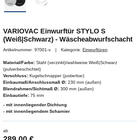
VARIOVAC Einwurftür STYLO S
(Weiß|Schwarz) - Wäscheabwurfschacht
Artikelnummer:
97001-v
Kategorie:
Einwurftüren
Material/Farbe:
Stahl (verzinkt)/wahlweise Weiß|Schwarz
(pulverbeschichtet)
Verschluss:
Kugelschnapper (justierbar)
Einbaumaß/Anschlussmaß Ø:
230 mm (außen)
Blendrahmen/Sichtmaß Ø:
300 mm (außen)
Einbautiefe:
75 mm
- mit innenliegender Dichtung
- mit innenliegendem Scharnier
ab
289,00 €