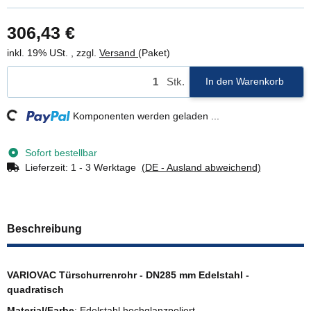
306,43 €
inkl. 19% USt. , zzgl.
Versand
(Paket)
Stk.
In den Warenkorb
ding...
Komponenten werden geladen ...
Sofort bestellbar
Lieferzeit:
1 - 3 Werktage
(DE - Ausland abweichend)
Beschreibung
VARIOVAC Türschurrenrohr - DN285 mm Edelstahl -
quadratisch
Material/Farbe
: Edelstahl hochglanzpoliert