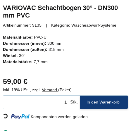
VARIOVAC Schachtbogen 30° - DN300
mm PVC
Artikelnummer:
9135
Kategorie:
Wäscheabwurf-Systeme
Material\Farbe:
PVC-U
Durchmesser (innen):
300 mm
Durchmesser (außen):
315 mm
Winkel:
30°
Materialstärke:
7,7 mm
59,00 €
inkl. 19% USt. , zzgl.
Versand
(Paket)
oading...
Stk.
In den Warenkorb
Komponenten werden geladen ...