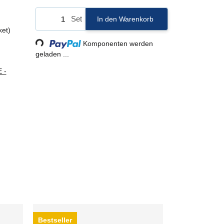
Set
In den Warenkorb
ket)
Komponenten werden
Loading...
geladen ...
 -
Bestseller
Auf Lager