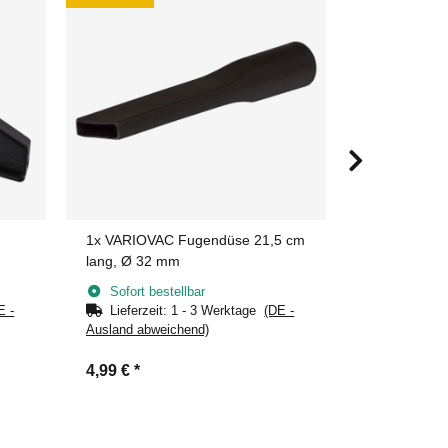
1x
VARIOVAC Fugendüse 21,5 cm
6x
VARIOVAC
lang, Ø 32 mm
32mm
Sofort bestellbar
Sofort bes
E -
Lieferzeit:
1 - 3 Werktage
(DE -
Lieferzeit
Ausland abweichend)
Ausland abwe
4,99 €
*
9,99 €
*