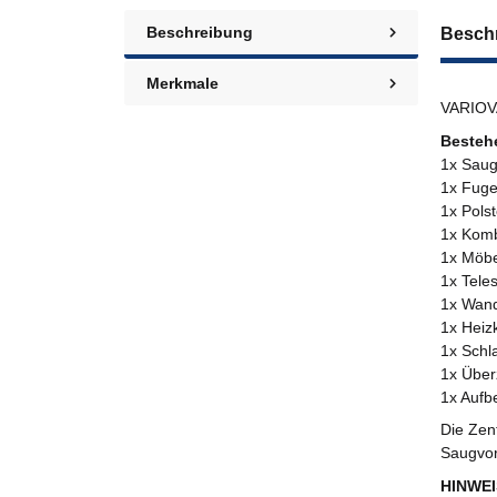
Beschreibung
Besch
Merkmale
VARIOVA
Besteh
1x Saug
1x Fuge
1x Pols
1x Komb
1x Möbe
1x Tele
1x Wand
1x Heiz
1x Schl
1x Über
1x Aufb
Die Zen
Saugvor
HINWEI