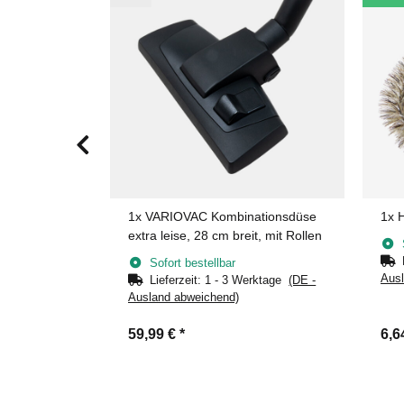
lpinsel &
1x
VARIOVAC Kombinationsdüse
1x
H
extra leise, 28 cm breit, mit Rollen
Sofort bestellbar
Ausl
erktage
(DE -
Lieferzeit:
1 - 3 Werktage
(DE -
Ausland abweichend)
59,99 €
*
6,6