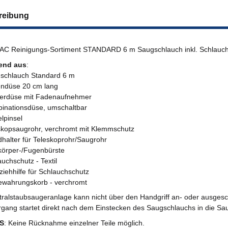
reibung
C Reinigungs-Sortiment STANDARD 6 m Saugschlauch inkl. Schlauc
end aus
:
schlauch Standard 6 m
ndüse 20 cm lang
terdüse mit Fadenaufnehmer
inationsdüse, umschaltbar
lpinsel
skopsaugrohr, verchromt mit Klemmschutz
halter für Teleskoprohr/Saugrohr
körper-/Fugenbürste
auchschutz - Textil
ziehhilfe für Schlauchschutz
ewahrungskorb - verchromt
tralstaubsaugeranlage kann nicht über den Handgriff an- oder ausgesc
gang startet direkt nach dem Einstecken des Saugschlauchs in die Sa
S
: Keine Rücknahme einzelner Teile möglich.