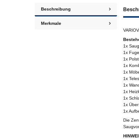
Beschreibung
Besch
Merkmale
VARIOVA
Besteh
1x Saug
1x Fuge
1x Pols
1x Komb
1x Möbe
1x Tele
1x Wand
1x Heiz
1x Schl
1x Über
1x Aufb
Die Zen
Saugvor
HINWEI