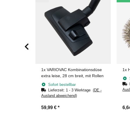
hschutz aus
1x
VARIOVAC Kombinationsdüse
1x
H
extra leise, 28 cm breit, mit Rollen
Sofort bestellbar
Ausl
erktage
(DE -
Lieferzeit:
1 - 3 Werktage
(DE -
Ausland abweichend)
59,99 €
*
6,6