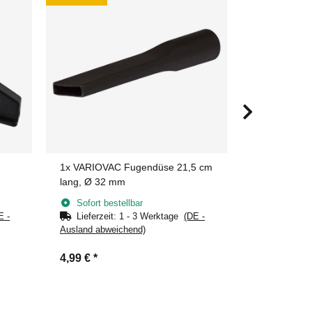
1x
VARIOVAC Fugendüse 21,5 cm
12x
VARIOVA
lang, Ø 32 mm
32mm
Sofort bestellbar
Sofort bes
E -
Lieferzeit:
1 - 3 Werktage
(DE -
Lieferzeit
Ausland abweichend)
Ausland abwe
4,99 €
*
9,99 €
*