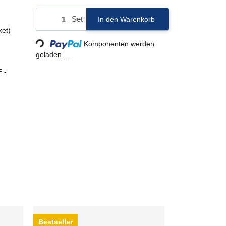
Set
In den Warenkorb
ket)
Komponenten werden
Loading...
geladen ...
 -
Bestseller
Bestseller