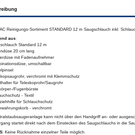
reibung
C Reinigungs-Sortiment STANDARD 12 m Saugschlauch inkl. Schlau
end aus
:
schlauch Standard 12 m
ndüse 20 cm lang
terdüse mit Fadenaufnehmer
inationsdüse, umschaltbar
lpinsel
skopsaugrohr, verchromt mit Klemmschutz
halter für Teleskoprohr/Saugrohr
körper-/Fugenbürste
auchschutz - Textil
ziehhilfe für Schlauchschutz
ewahrungskorb - verchromt
tralstaubsaugeranlage kann nicht über den Handgriff an- oder ausgesc
gang startet direkt nach dem Einstecken des Saugschlauchs in die Sa
S
: Keine Rücknahme einzelner Teile möglich.