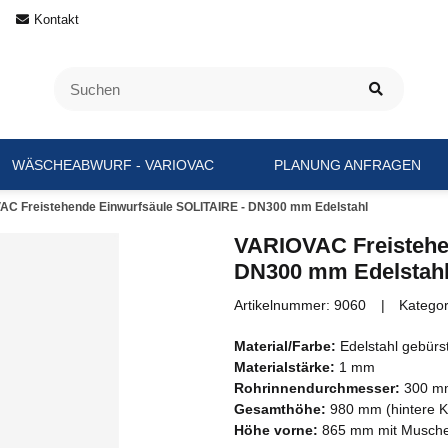
Kontakt
WÄSCHEABWURF - VARIOVAC
PLANUNG ANFRAGEN
AC Freistehende Einwurfsäule SOLITAIRE - DN300 mm Edelstahl
VARIOVAC Freistehe
DN300 mm Edelstah
Artikelnummer:
9060
Kategor
Material/Farbe:
Edelstahl gebürs
Materialstärke:
1 mm
Rohrinnendurchmesser:
300 mm
Gesamthöhe:
980 mm (hintere K
Höhe vorne:
865 mm mit Muschel