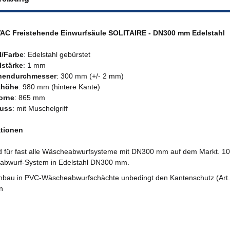
AC Freistehende Einwurfsäule SOLITAIRE - DN300 mm Edelstahl
l/Farbe
: Edelstahl gebürstet
lstärke
: 1 mm
nendurchmesser
: 300 mm (+/- 2 mm)
thöhe
: 980 mm (hintere Kante)
orne
: 865 mm
luss
: mit Muschelgriff
ationen
 für fast alle Wäscheabwurfsysteme mit DN300 mm auf dem Markt. 10
bwurf-System in Edelstahl DN300 mm.
nbau in PVC-Wäscheabwurfschächte unbedingt den Kantenschutz (Art.
n