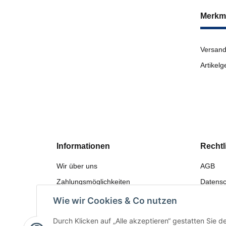
Merkm
Versand
Artikelg
Informationen
Rechtl
Wir über uns
AGB
Zahlungsmöglichkeiten
Datensc
Versandinformationen
Widerru
Wie wir Cookies & Co nutzen
Sitemap
Gewährl
Durch Klicken auf „Alle akzeptieren“ gestatten Sie 