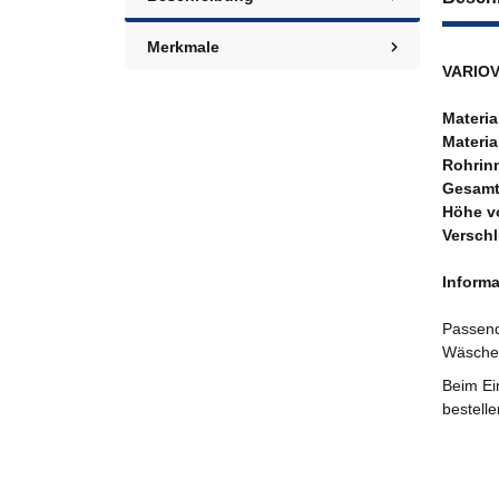
Merkmale
VARIOV
Materia
Materia
Rohrin
Gesam
Höhe v
Versch
Inform
Passend
Wäschea
Beim Ei
bestelle