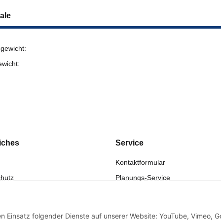
ale
gewicht:
ewicht:
iches
Service
Kontaktformular
hutz
Planungs-Service
fsrecht
Montage-Service
eistung
Reparatur-Service
den Einsatz folgender Dienste auf unserer Website: YouTube, Vimeo, G