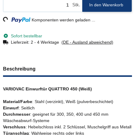
Stk.
In den Warenkorb
g...
Komponenten werden geladen ...
Sofort bestellbar
Lieferzeit:
2 - 4 Werktage
(DE - Ausland abweichend)
Beschreibung
VARIOVAC Einwurftür QUATTRO 450 (Weiß)
Material/Farbe
: Stahl (verzinkt), Weiß (pulverbeschichtet)
Einwurf
: Seitlich
Durchmesser
: geeignet für 300, 350, 400 und 450 mm
Wäscheabwurf-Systeme
Verschluss
: Hebelschloss inkl. 2 Schlüssel, Muschelgriff aus Metall
Türanschlag
: Wahlweise rechts oder links