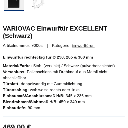
VARIOVAC Einwurftür EXCELLENT
(Schwarz)
Artikelnummer:
9000s
Kategorie:
Einwurftüren
Einwurftür rechteckig für Ø 250, 285 & 300 mm
Material/Farbe:
Stahl (verzinkt) / Schwarz (pulverbeschichtet)
Verschluss:
Fallenschloss mit Drehknauf aus Metall nicht
abschließbar
Türblatt:
doppelwandig mit Gummidichtung
Türanschlag:
wahlweise rechts oder links
Einbaumaß/Anschlussmaß H/B:
345 x 236 mm
Blendrahmen/Sichtmaß H/B:
450 x 340 mm
Einbautiefe:
90 mm
469,00 €