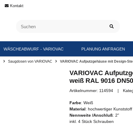
Kontakt
WÄSCHEABWURF - VARIOVAC
PLANUNG ANFRAGEN
l
Saugdosen von VARIOVAC
VARIOVAC Aufputzgehäuse mit Design-Ste
VARIOVAC Aufputzge
weiß RAL 9016 DN50
Artikelnummer:
114594
Kate
Farbe
: Weiß
Material
: hochwertiger Kunststoff
Nennweite /Anschluß
: 2"
inkl. 4 Stück Schrauben