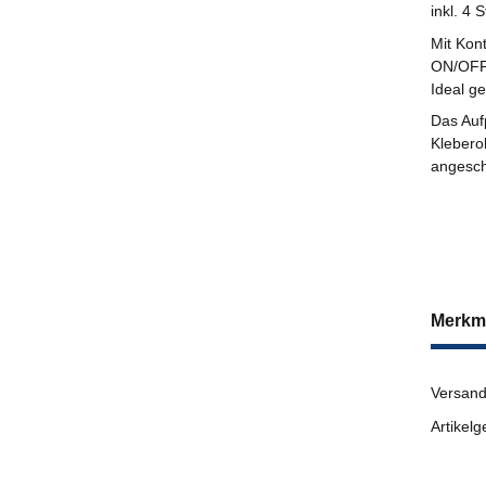
inkl. 4
Mit Kont
ON/OF
Ideal g
Das Auf
Klebero
angesch
Merkm
Versand
Artikelg