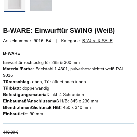
B-WARE: Einwurftür SWING (Weiß)
Artikelnummer:
9016_B4
Kategorie:
B-Ware & SALE
B-WARE
Einwurftür rechteckig für 285 & 300 mm
Material/Farbe:
Edelstahl 1.4301, pulverbeschichtet weiß RAL
9016
Türanschlag:
oben, Tür öffnet nach innen
Türblatt:
doppelwandig
Befestigungsmaterial:
inkl. 4 Schrauben
Einbaumaß/Anschlussmaß H/B:
345 x 236 mm
Blendrahmen/Sichtmaß H/B:
450 x 340 mm
Einbautiefe:
90 mm
449,00 €